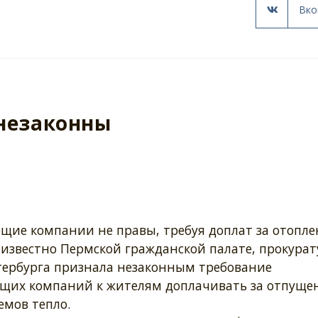
Вко
 незаконны
щие компании не правы, требуя доплат за отопл
 известно Пермской гражданской палате, прокурат
тербурга признала незаконным требование
щих компаний к жителям доплачивать за отпуще
емов тепло.