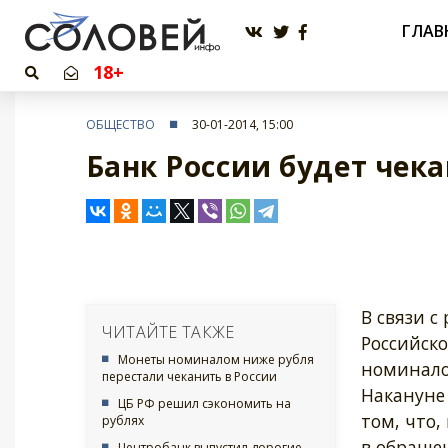
ГЛАВ
18+
ОБЩЕСТВО
30-01-2014, 15:00
Банк России будет чек
В связи 
ЧИТАЙТЕ ТАКЖЕ
Российск
Монеты номиналом ниже рубля
номиналом
перестали чеканить в России
Накануне
ЦБ РФ решил сэкономить на
том, что,
рублях
в обраще
Центробанк выпустил дорогие