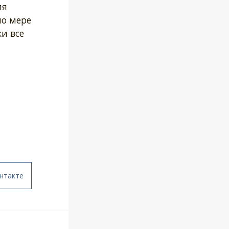
ля
по мере
и все
нтакте