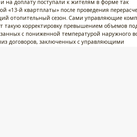
и на доплату поступали к жителям в форме так
й «13-й квартплаты» после проведения перерасче
ий отопительный сезон. Сами управляющие ком
т такую корректировку превышением объемов по
язанных с пониженной температурой наружного во
лиз договоров, заключенных с управляющими
ки нарушили требования действующего
аты за услуги ЖКХ.
ербурга направила в свои районные подразделения
ров, заключенных между управляющими компания
асти определения размера оплаты за поставлен
о признании данных пунктов договоров