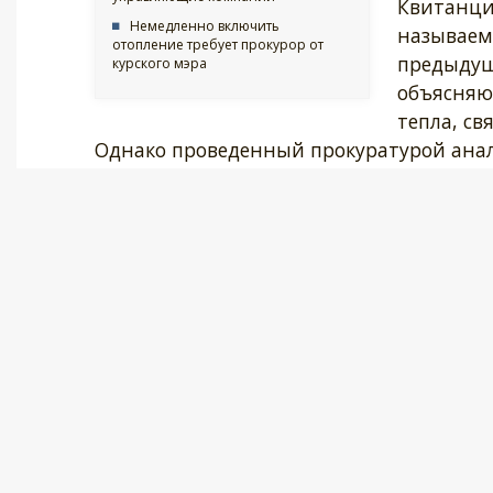
Квитанци
Немедленно включить
называемо
отопление требует прокурор от
предыдущ
курского мэра
объясняю
тепла, св
Однако проведенный прокуратурой ана
компаниями показал, что коммунальщи
законодательства о порядке расчета опл
В связи с этим, прокуратура Санкт-Пет
задание о проверке законности догово
ресурсоснабжающими организациями в ч
коммунальные услуги.
Кроме того, прокуратура готовит иски 
недействительными.