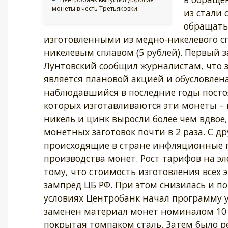
монеты в честь Третьяковки
из стали 
обращатьс
изготовленными из медно-никелевого спл
никелевым сплавом (5 рублей). Первый 
Лунтовский сообщил журналистам, что з
является плановой акцией и обусловлена
наблюдавшийся в последние годы посто
которых изготавливаются эти монеты – м
никель и цинк выросли более чем вдвое,
монетных заготовок почти в 2 раза. С д
происходящие в стране инфляционные п
производства монет. Рост тарифов на эл
тому, что стоимость изготовления всех
зампред ЦБ РФ. При этом снизилась и по
условиях Центробанк начал программу у
заменен материал монет номиналом 10 и
покрытая томпаком сталь. Затем было р