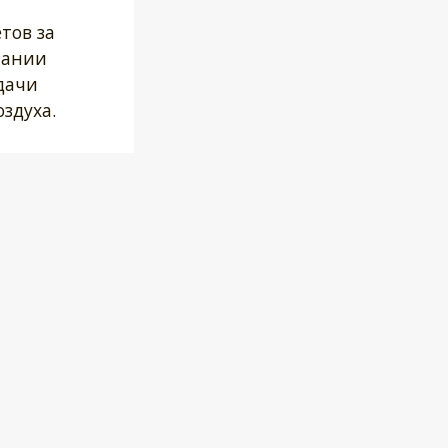
тов за
пании
дачи
здуха.
ми и
ные