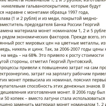
с никелевым гальванопокрытием, которые будут
я наравне с монетами образца 1997 года,
ава (1 и 2 рубля) и из меди, покрытой медно-
заместитель председателя Банка России Георгий
амена материала монет номиналом 1, 2 и 5 рубл
 рядом экономических факторов. Прежде всего, эт
янный рост мировых цен на цветные металлы, из
едь, никель и цинк. Так, за 2006-2007 годы цены 
 на медь – на 68%. Это привело к росту стоимости
ругой стороны, отметил Георгий Лунтовский,
роцессы привели к повышению затрат на сам пр
ектроэнергию, затрат на зарплату рабочим привел
 этих монет превысила их номинал, пояснил первы
купательная способность этих денежных знаков. В
дешевления изготовления монет. В 2006 году был
 50 копеек – вместо латуни стала использоваться
ешено заменить материал монет номиналом 1, 2 