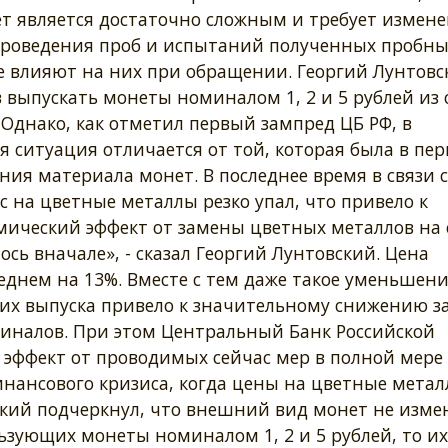
т является достаточно сложным и требует измен
 проведения проб и испытаний полученных пробны
е влияют на них при обращении. Георгий Лунтовс
в выпускать монеты номиналом 1, 2 и 5 рублей из 
Однако, как отметил первый зампред ЦБ РФ, в
 ситуация отличается от той, которая была в пер
ия материала монет. В последнее время в связи с
на цветные металлы резко упал, что привело к
мический эффект от замены цветных металлов на 
лось вначале», - сказал Георгий Лунтовский. Цена
реднем на 13%. Вместе с тем даже такое уменьшен
их выпуска привело к значительному снижению з
миналов. При этом Центральный Банк Российской
 эффект от проводимых сейчас мер в полной мере
нансового кризиса, когда цены на цветные мета
ский подчеркнул, что внешний вид монет не изме
ьзующих монеты номиналом 1, 2 и 5 рублей, то их