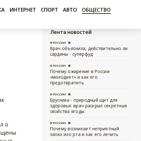
КА
ИНТЕРНЕТ
СПОРТ
АВТО
ОБЩЕСТВО
Лента новостей
В РОССИИ
Врач объяснила, действительно ли
сардины - суперфуд
В РОССИИ
Почему ожирение в России
«молодеет» и как его
предотвратить
В РОССИИ
нк
Брусника - природный щит для
здоровья: врач раскрыл секретные
свойства ягоды
л о
В РОССИИ
Почему возникает неприятный
пущены
запах изо рта и как его лечить
нные