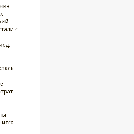
ения
х
кий
стали с
иод,
сталь
ие
атрат
ллы
нится.