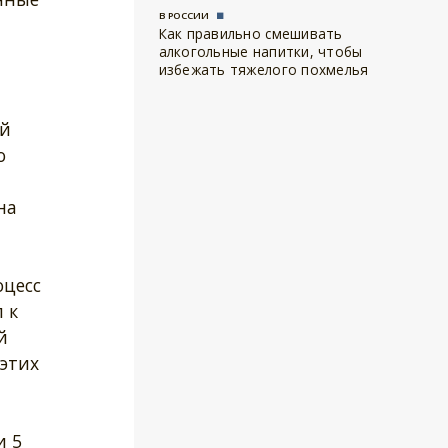
В РОССИИ
Как правильно смешивать
алкогольные напитки, чтобы
избежать тяжелого похмелья
ей
о
на
оцесс
 к
й
 этих
и 5