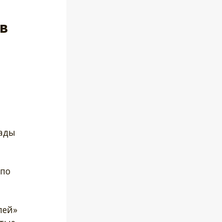
в
сады
 по
лей»