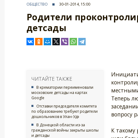
ОБЩЕСТВО
30-01-2014, 15:00
Родители проконтролир
детсады
Инициати
ЧИТАЙТЕ ТАКЖЕ
контролир
В крематории переименовали
местным
московские детсады на картах
Теперь л
Google
заседани
Отставки председателя комитета
по образованию требуют родители
вопросу р
дошкольников в Улан-Удэ
В Донецкой области из-за
К такому 
гражданской войны закрыты школы
и детсады