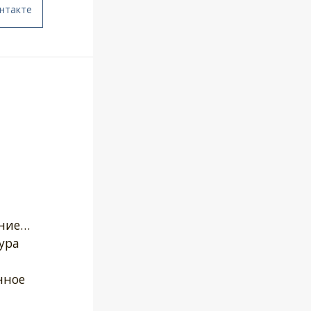
нтакте
ение…
ура
нное