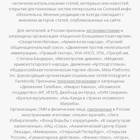
частичном использовании статей, интервью или новостей
открытая для поисковых систем гиперссылка на Соловей.инфо
обязательна. Мнение редакции не всегда совпадает с
мнением авторов статей, опубликованных на сайте.
Для читателей: в России признаны
экстремистскими
и
запрещены организации «Национал-большевистская партия»,
«Свидетели Иеговы», «Армия воли народа», «Русский
общенациональный союз», «Движение против нелегальной
иммиграции», «Правый сектор», УНА-УНСО, УПА, «Тризуб им.
Степана Бандеры», «Мизантропик дивижн», «Меджлис
крымскотатарского народа», движение «Артподготовка»,
общероссийская политическая партия «Воля», Meta Platforms
Inc. (руководящая организация социальных сетей Instagram и
Facebook). Признаны
террористическими
и запрещены:
«Движение Талибан», «Имарат Кавказ», «Исламское
государство» (ИГ, ИГИЛ), Джебхад-ан-Нусра, «АУМ Синрике»,
«Братья-мусульмане», «Аль-Каида в странах исламского
Магриба».
Организации, СМИ и физические лица,
признанные
в России
иностранными агентами: «Альянс врачей», «Лига
Избирателей», «Фонд борьбы с коррупцией», «В защиту прав
заключенных», ИАЦ «Сова», «Аналитический Центр Юрия
Левады», «Мемориал», «Открытый Петербург», «Открытая
Россия», «Гуманитарное действие», «Феникс плюс», «Агора»,