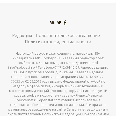
Редакция
Пользовательское соглашение
Политика конфиденциальности
Настоящий ресурс может содержать материалы 18+.
Учредитель СМИ: Томберг Я.Н. / Главный редактор СМИ:
Томберг Я.Н. Контактные данные редакции: E-mail:
info@solovei.info / Телефон:+7(4712) 54-15-57. Адрес редакции:
305004, г. Курск, ул. Гоголя, д. 25, кв. 44. Сетевое издание
«Соловей.Инфо» - запись о регистрации СМИ
ЭЛ № ФС 77 -
76535
от 02.09.2019 года выдано Федеральной службой по
надзору в сфере связи, информационных технологий и
массовых коммуникаций (Роскомнадзор). Сайт использует IP
адреса, cookie и подключен к сервису Яндекс.Метрика,
liveinternet.ru, openstat.com условия использования
содержатся в Пользовательском соглашении. Все права на
материалы, размещенные на сайте Censury.net, защищены и
охраняются законом Российской Федерации. При полном или