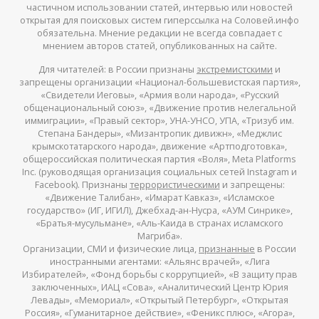
частичном использовании статей, интервью или новостей
открытая для поисковых систем гиперссылка на Соловей.инфо
обязательна. Мнение редакции не всегда совпадает с
мнением авторов статей, опубликованных на сайте.
Для читателей: в России признаны
экстремистскими
и
запрещены организации «Национал-большевистская партия»,
«Свидетели Иеговы», «Армия воли народа», «Русский
общенациональный союз», «Движение против нелегальной
иммиграции», «Правый сектор», УНА-УНСО, УПА, «Тризуб им.
Степана Бандеры», «Мизантропик дивижн», «Меджлис
крымскотатарского народа», движение «Артподготовка»,
общероссийская политическая партия «Воля», Meta Platforms
Inc. (руководящая организация социальных сетей Instagram и
Facebook). Признаны
террористическими
и запрещены:
«Движение Талибан», «Имарат Кавказ», «Исламское
государство» (ИГ, ИГИЛ), Джебхад-ан-Нусра, «АУМ Синрике»,
«Братья-мусульмане», «Аль-Каида в странах исламского
Магриба».
Организации, СМИ и физические лица,
признанные
в России
иностранными агентами: «Альянс врачей», «Лига
Избирателей», «Фонд борьбы с коррупцией», «В защиту прав
заключенных», ИАЦ «Сова», «Аналитический Центр Юрия
Левады», «Мемориал», «Открытый Петербург», «Открытая
Россия», «Гуманитарное действие», «Феникс плюс», «Агора»,