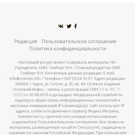
Редакция
Пользовательское соглашение
Политика конфиденциальности
Настоящий ресурс может содержать материалы 18+.
Учредитель СМИ: Томберг Я.Н. / Главный редактор СМИ:
Томберг Я.Н. Контактные данные редакции: E-mail:
info@solovei.info / Телефон:+7(4712) 54-15-57. Адрес редакции:
305004, г. Курск, ул. Гоголя, д. 25, кв. 44. Сетевое издание
«Соловей.Инфо» - запись о регистрации СМИ
ЭЛ № ФС 77 -
76535
от 02.09.2019 года выдано Федеральной службой по
надзору в сфере связи, информационных технологий и
массовых коммуникаций (Роскомнадзор). Сайт использует IP
адреса, cookie и подключен к сервису Яндекс.Метрика,
liveinternet.ru, openstat.com условия использования
содержатся в Пользовательском соглашении. Все права на
материалы, размещенные на сайте Censury.net, защищены и
охраняются законом Российской Федерации. При полном или