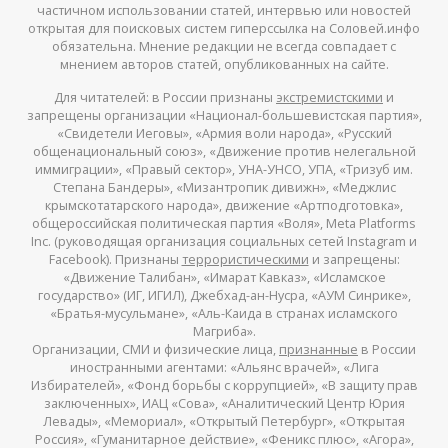
частичном использовании статей, интервью или новостей
открытая для поисковых систем гиперссылка на Соловей.инфо
обязательна. Мнение редакции не всегда совпадает с
мнением авторов статей, опубликованных на сайте.
Для читателей: в России признаны
экстремистскими
и
запрещены организации «Национал-большевистская партия»,
«Свидетели Иеговы», «Армия воли народа», «Русский
общенациональный союз», «Движение против нелегальной
иммиграции», «Правый сектор», УНА-УНСО, УПА, «Тризуб им.
Степана Бандеры», «Мизантропик дивижн», «Меджлис
крымскотатарского народа», движение «Артподготовка»,
общероссийская политическая партия «Воля», Meta Platforms
Inc. (руководящая организация социальных сетей Instagram и
Facebook). Признаны
террористическими
и запрещены:
«Движение Талибан», «Имарат Кавказ», «Исламское
государство» (ИГ, ИГИЛ), Джебхад-ан-Нусра, «АУМ Синрике»,
«Братья-мусульмане», «Аль-Каида в странах исламского
Магриба».
Организации, СМИ и физические лица,
признанные
в России
иностранными агентами: «Альянс врачей», «Лига
Избирателей», «Фонд борьбы с коррупцией», «В защиту прав
заключенных», ИАЦ «Сова», «Аналитический Центр Юрия
Левады», «Мемориал», «Открытый Петербург», «Открытая
Россия», «Гуманитарное действие», «Феникс плюс», «Агора»,