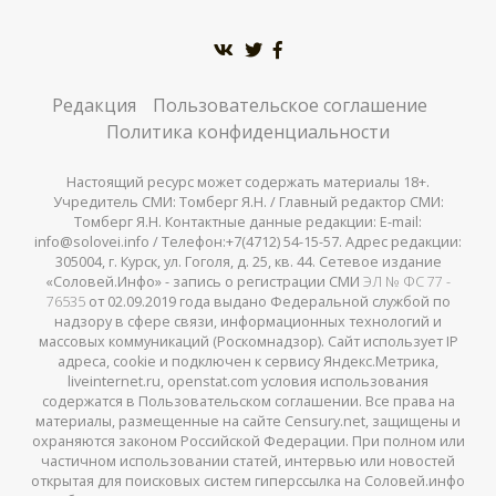
Редакция
Пользовательское соглашение
Политика конфиденциальности
Настоящий ресурс может содержать материалы 18+.
Учредитель СМИ: Томберг Я.Н. / Главный редактор СМИ:
Томберг Я.Н. Контактные данные редакции: E-mail:
info@solovei.info / Телефон:+7(4712) 54-15-57. Адрес редакции:
305004, г. Курск, ул. Гоголя, д. 25, кв. 44. Сетевое издание
«Соловей.Инфо» - запись о регистрации СМИ
ЭЛ № ФС 77 -
76535
от 02.09.2019 года выдано Федеральной службой по
надзору в сфере связи, информационных технологий и
массовых коммуникаций (Роскомнадзор). Сайт использует IP
адреса, cookie и подключен к сервису Яндекс.Метрика,
liveinternet.ru, openstat.com условия использования
содержатся в Пользовательском соглашении. Все права на
материалы, размещенные на сайте Censury.net, защищены и
охраняются законом Российской Федерации. При полном или
частичном использовании статей, интервью или новостей
открытая для поисковых систем гиперссылка на Соловей.инфо