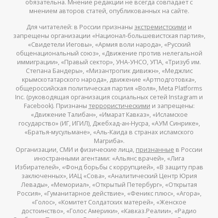
обязательна. Мнение редакции не всегда совпадает с
мнением авторов статей, опубликованных на сайте.
Для читателей: в России признаны
экстремистскими
и
запрещены организации «Национал-большевистская партия»,
«Свидетели Иеговы», «Армия воли народа», «Русский
общенациональный союз», «Движение против нелегальной
иммиграции», «Правый сектор», УНА-УНСО, УПА, «Тризуб им.
Степана Бандеры», «Мизантропик дивижн», «Меджлис
крымскотатарского народа», движение «Артподготовка»,
общероссийская политическая партия «Воля», Meta Platforms
Inc. (руководящая организация социальных сетей Instagram и
Facebook). Признаны
террористическими
и запрещены:
«Движение Талибан», «Имарат Кавказ», «Исламское
государство» (ИГ, ИГИЛ), Джебхад-ан-Нусра, «АУМ Синрике»,
«Братья-мусульмане», «Аль-Каида в странах исламского
Магриба».
Организации, СМИ и физические лица,
признанные
в России
иностранными агентами: «Альянс врачей», «Лига
Избирателей», «Фонд борьбы с коррупцией», «В защиту прав
заключенных», ИАЦ «Сова», «Аналитический Центр Юрия
Левады», «Мемориал», «Открытый Петербург», «Открытая
Россия», «Гуманитарное действие», «Феникс плюс», «Агора»,
«Голос», «Комитет Солдатских матерей», «Женское
достоинство», «Голос Америки», «Кавказ.Реалии», «Радио