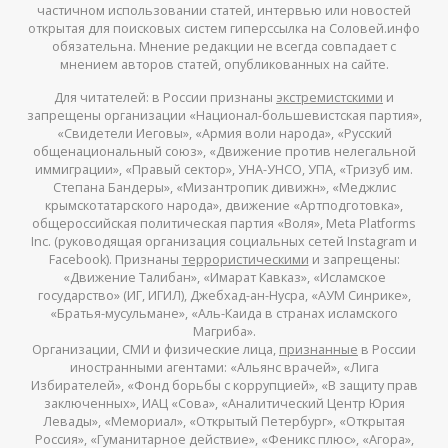
частичном использовании статей, интервью или новостей
открытая для поисковых систем гиперссылка на Соловей.инфо
обязательна. Мнение редакции не всегда совпадает с
мнением авторов статей, опубликованных на сайте.
Для читателей: в России признаны
экстремистскими
и
запрещены организации «Национал-большевистская партия»,
«Свидетели Иеговы», «Армия воли народа», «Русский
общенациональный союз», «Движение против нелегальной
иммиграции», «Правый сектор», УНА-УНСО, УПА, «Тризуб им.
Степана Бандеры», «Мизантропик дивижн», «Меджлис
крымскотатарского народа», движение «Артподготовка»,
общероссийская политическая партия «Воля», Meta Platforms
Inc. (руководящая организация социальных сетей Instagram и
Facebook). Признаны
террористическими
и запрещены:
«Движение Талибан», «Имарат Кавказ», «Исламское
государство» (ИГ, ИГИЛ), Джебхад-ан-Нусра, «АУМ Синрике»,
«Братья-мусульмане», «Аль-Каида в странах исламского
Магриба».
Организации, СМИ и физические лица,
признанные
в России
иностранными агентами: «Альянс врачей», «Лига
Избирателей», «Фонд борьбы с коррупцией», «В защиту прав
заключенных», ИАЦ «Сова», «Аналитический Центр Юрия
Левады», «Мемориал», «Открытый Петербург», «Открытая
Россия», «Гуманитарное действие», «Феникс плюс», «Агора»,