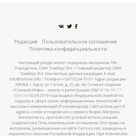
Редакция
Пользовательское соглашение
Политика конфиденциальности
Настоящий ресурс может содержать материалы 18+.
Учредитель СМИ: Томберг Я.Н. / Главный редактор СМИ:
Томберг Я.Н. Контактные данные редакции: E-mail:
info@solovei.info / Телефон:+7(4712) 54-15-57. Адрес редакции:
305004, г. Курск, ул. Гоголя, д. 25, кв. 44. Сетевое издание
«Соловей.Инфо» - запись о регистрации СМИ
ЭЛ № ФС 77 -
76535
от 02.09.2019 года выдано Федеральной службой по
надзору в сфере связи, информационных технологий и
массовых коммуникаций (Роскомнадзор). Сайт использует IP
адреса, cookie и подключен к сервису Яндекс.Метрика,
liveinternet.ru, openstat.com условия использования
содержатся в Пользовательском соглашении. Все права на
материалы, размещенные на сайте Censury.net, защищены и
охраняются законом Российской Федерации. При полном или