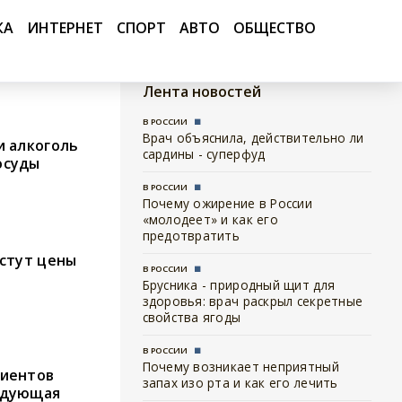
КА
ИНТЕРНЕТ
СПОРТ
АВТО
ОБЩЕСТВО
Лента новостей
В РОССИИ
Врач объяснила, действительно ли
и алкоголь
сардины - суперфуд
осуды
В РОССИИ
Почему ожирение в России
«молодеет» и как его
предотвратить
астут цены
В РОССИИ
Брусника - природный щит для
здоровья: врач раскрыл секретные
свойства ягоды
В РОССИИ
Почему возникает неприятный
циентов
запах изо рта и как его лечить
едующая