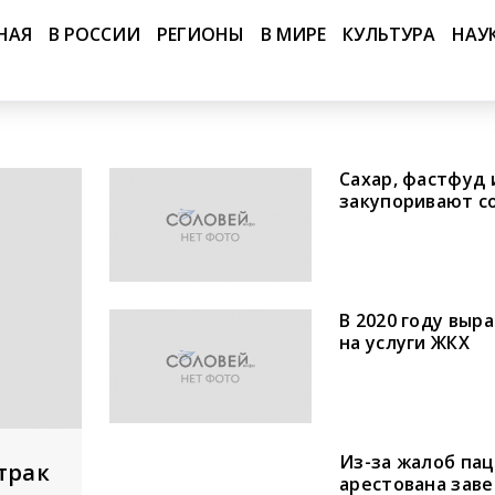
НАЯ
В РОССИИ
РЕГИОНЫ
В МИРЕ
КУЛЬТУРА
НАУ
Сахар, фастфуд 
закупоривают с
В 2020 году выр
на услуги ЖКХ
Из-за жалоб па
трак
арестована зав