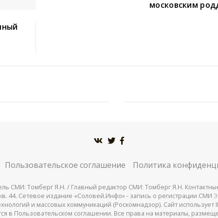
московским ро
нный
Пользовательское соглашение
Политика конфиденц
СМИ: Томберг Я.Н. / Главный редактор СМИ: Томберг Я.Н. Контактные д
 25, кв. 44. Сетевое издание «Соловей.Инфо» - запись о регистрации СМИ
Э
нологий и массовых коммуникаций (Роскомнадзор). Сайт использует IP
жатся в Пользовательском соглашении. Все права на материалы, разме