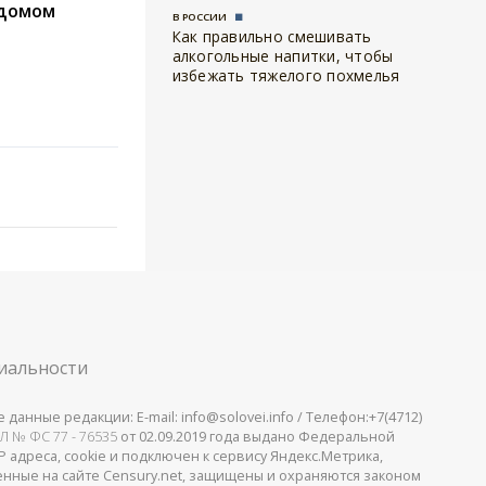
ддомом
В РОССИИ
Как правильно смешивать
алкогольные напитки, чтобы
избежать тяжелого похмелья
иальности
анные редакции: E-mail: info@solovei.info / Телефон:+7(4712)
Л № ФС 77 - 76535
от 02.09.2019 года выдано Федеральной
 адреса, cookie и подключен к сервису Яндекс.Метрика,
щенные на сайте Censury.net, защищены и охраняются законом