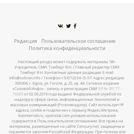
Редакция
Пользовательское соглашение
Политика конфиденциальности
Настоящий ресурс может содержать материалы 18+.
Учредитель СМИ: Томберг Я.Н. / Главный редактор СМИ:
Томберг Я.Н. Контактные данные редакции: E-mail:
info@solovei.info / Телефон:+7(4712) 54-15-57. Адрес редакции:
305004, г. Курск, ул. Гоголя, д. 25, кв. 44. Сетевое издание
«Соловей.Инфо» - запись о регистрации СМИ
ЭЛ № ФС 77 -
76535
от 02.09.2019 года выдано Федеральной службой по
надзору в сфере связи, информационных технологий и
массовых коммуникаций (Роскомнадзор). Сайт использует IP
адреса, cookie и подключен к сервису Яндекс.Метрика,
liveinternet.ru, openstat.com условия использования
содержатся в Пользовательском соглашении. Все права на
материалы, размещенные на сайте Censury.net, защищены и
охраняются законом Российской Федерации. При полном или