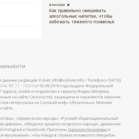
В РОССИИ
Как правильно смешивать
алкогольные напитки, чтобы
избежать тяжелого похмелья
иальности
анные редакции: E-mail: info@solovei.info / Телефон:+7(4712)
Л № ФС 77 - 76535
от 02.09.2019 года выдано Федеральной
 адреса, cookie и подключен к сервису Яндекс.Метрика,
щенные на сайте Censury.net, защищены и охраняются законом
стем гиперссылка на Соловей.инфо обязательна. Мнение
 сайте.
еговы», «Армия воли народа», «Русский общенациональный
пик дивижн», «Меджлис крымскотатарского народа», движение
й Instagram и Facebook). Признаны
террористическими
и
я-мусульмане», «Аль-Каида в странах исламского Магриба».