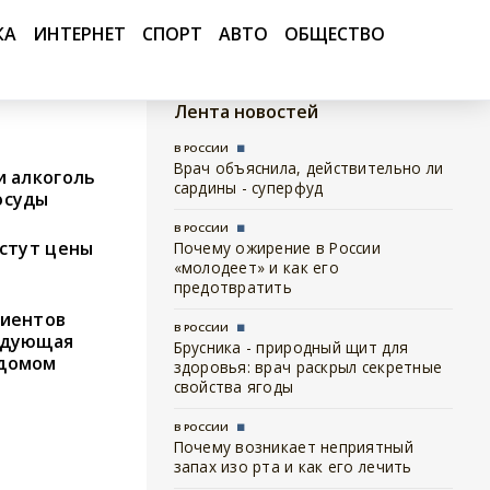
КА
ИНТЕРНЕТ
СПОРТ
АВТО
ОБЩЕСТВО
Лента новостей
В РОССИИ
Врач объяснила, действительно ли
и алкоголь
сардины - суперфуд
осуды
В РОССИИ
астут цены
Почему ожирение в России
«молодеет» и как его
предотвратить
циентов
В РОССИИ
едующая
Брусника - природный щит для
ддомом
здоровья: врач раскрыл секретные
свойства ягоды
В РОССИИ
Почему возникает неприятный
запах изо рта и как его лечить