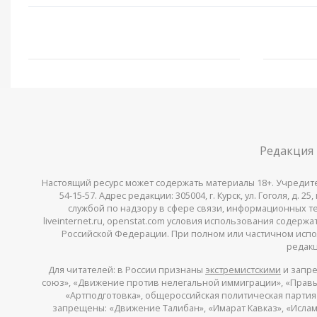
Редакция
Настоящий ресурс может содержать материалы 18+. Учредитель 
54-15-57. Адрес редакции: 305004, г. Курск, ул. Гоголя, д.
службой по надзору в сфере связи, информационных тех
liveinternet.ru, openstat.com условия использования содер
Российской Федерации. При полном или частичном испо
редакц
Для читателей: в России признаны
экстремистскими
и запре
союз», «Движение против нелегальной иммиграции», «Правый
«Артподготовка», общероссийская политическая партия «
запрещены: «Движение Талибан», «Имарат Кавказ», «Исламс