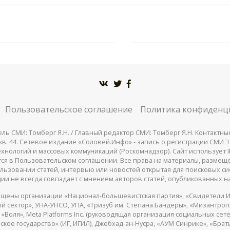
Пользовательское соглашение
Политика конфиденц
СМИ: Томберг Я.Н. / Главный редактор СМИ: Томберг Я.Н. Контактные д
 25, кв. 44. Сетевое издание «Соловей.Инфо» - запись о регистрации СМИ
Э
нологий и массовых коммуникаций (Роскомнадзор). Сайт использует IP
жатся в Пользовательском соглашении. Все права на материалы, разме
льзовании статей, интервью или новостей открытая для поисковых си
ии не всегда совпадает с мнением авторов статей, опубликованных на
щены организации «Национал-большевистская партия», «Свидетели И
 сектор», УНА-УНСО, УПА, «Тризуб им. Степана Бандеры», «Мизантро
Воля», Meta Platforms Inc. (руководящая организация социальных сете
кое государство» (ИГ, ИГИЛ), Джебхад-ан-Нусра, «АУМ Синрике», «Брать