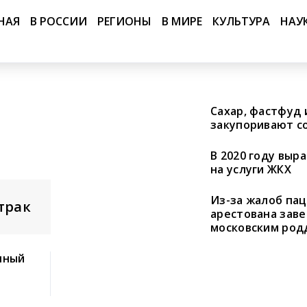
НАЯ
В РОССИИ
РЕГИОНЫ
В МИРЕ
КУЛЬТУРА
НАУ
Сахар, фастфуд 
закупоривают с
В 2020 году выр
на услуги ЖКХ
Из-за жалоб па
трак
арестована зав
московским ро
нный