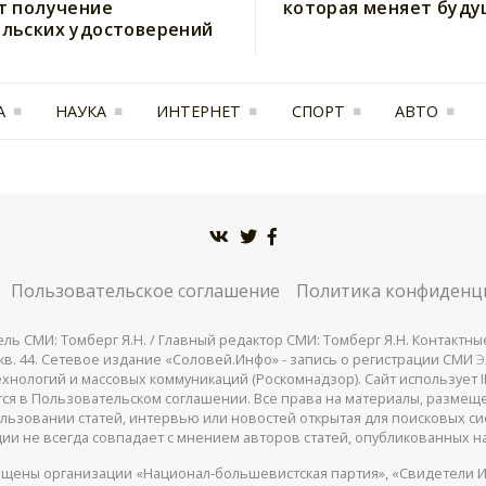
т получение
которая меняет буд
льских удостоверений
А
НАУКА
ИНТЕРНЕТ
СПОРТ
АВТО
Пользовательское соглашение
Политика конфиденц
СМИ: Томберг Я.Н. / Главный редактор СМИ: Томберг Я.Н. Контактные д
 25, кв. 44. Сетевое издание «Соловей.Инфо» - запись о регистрации СМИ
Э
нологий и массовых коммуникаций (Роскомнадзор). Сайт использует IP
жатся в Пользовательском соглашении. Все права на материалы, разме
льзовании статей, интервью или новостей открытая для поисковых си
ии не всегда совпадает с мнением авторов статей, опубликованных на
щены организации «Национал-большевистская партия», «Свидетели И