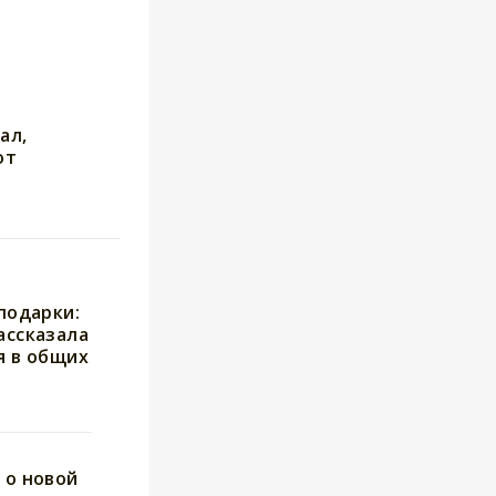
ал,
от
подарки:
ассказала
я в общих
 о новой