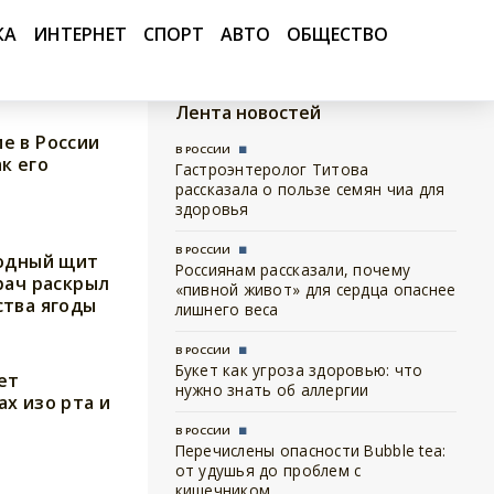
КА
ИНТЕРНЕТ
СПОРТ
АВТО
ОБЩЕСТВО
Лента новостей
е в России
В РОССИИ
к его
Гастроэнтеролог Титова
рассказала о пользе семян чиа для
здоровья
В РОССИИ
родный щит
Россиянам рассказали, почему
рач раскрыл
«пивной живот» для сердца опаснее
ства ягоды
лишнего веса
В РОССИИ
Букет как угроза здоровью: что
ет
нужно знать об аллергии
х изо рта и
В РОССИИ
Перечислены опасности Bubble tea:
от удушья до проблем с
кишечником