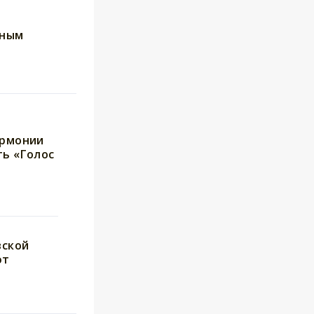
рным
армонии
ь «Голос
вской
ют