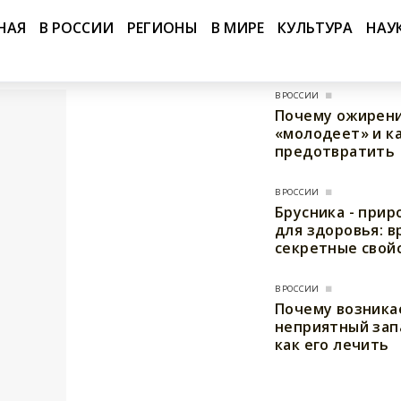
НАЯ
В РОССИИ
РЕГИОНЫ
В МИРЕ
КУЛЬТУРА
НАУ
В РОССИИ
Почему ожирени
«молодеет» и ка
предотвратить
В РОССИИ
Брусника - при
для здоровья: в
секретные свой
В РОССИИ
Почему возника
неприятный запа
как его лечить