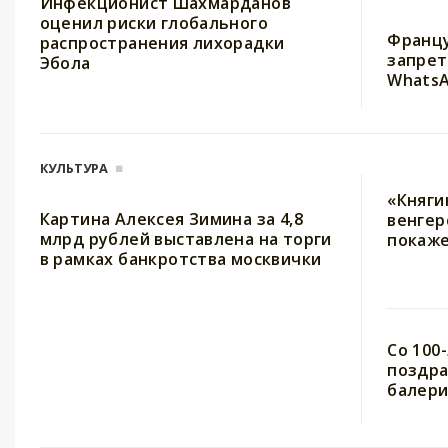
Инфекционист Шахмарданов
оценил риски глобального
Франц
распространения лихорадки
запрет
Эбола
WhatsA
КУЛЬТУРА
«Княги
Картина Алексея Зимина за 4,8
венгер
млрд рублей выставлена на торги
покаж
в рамках банкротства москвички
Со 100
поздра
балери