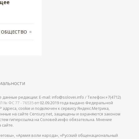
ущее
ОБЩЕСТВО
иальности
анные редакции: E-mail: info@solovei.info / Телефон:+7(4712)
Л № ФС 77 - 76535
от 02.09.2019 года выдано Федеральной
 адреса, cookie и подключен к сервису Яндекс.Метрика,
щенные на сайте Censury.net, защищены и охраняются законом
стем гиперссылка на Соловей.инфо обязательна. Мнение
 сайте.
еговы», «Армия воли народа», «Русский общенациональный