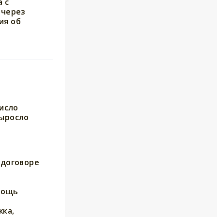
 с
 через
ия об
число
выросло
о
 договоре
мощь
ка,