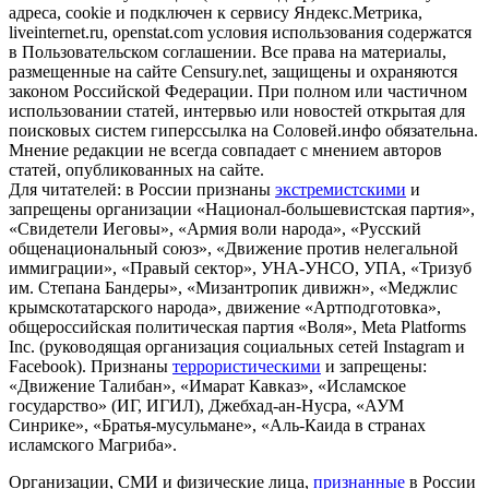
адреса, cookie и подключен к сервису Яндекс.Метрика,
liveinternet.ru, openstat.com условия использования содержатся
в Пользовательском соглашении. Все права на материалы,
размещенные на сайте Censury.net, защищены и охраняются
законом Российской Федерации. При полном или частичном
использовании статей, интервью или новостей открытая для
поисковых систем гиперссылка на Соловей.инфо обязательна.
Мнение редакции не всегда совпадает с мнением авторов
статей, опубликованных на сайте.
Для читателей: в России признаны
экстремистскими
и
запрещены организации «Национал-большевистская партия»,
«Свидетели Иеговы», «Армия воли народа», «Русский
общенациональный союз», «Движение против нелегальной
иммиграции», «Правый сектор», УНА-УНСО, УПА, «Тризуб
им. Степана Бандеры», «Мизантропик дивижн», «Меджлис
крымскотатарского народа», движение «Артподготовка»,
общероссийская политическая партия «Воля», Meta Platforms
Inc. (руководящая организация социальных сетей Instagram и
Facebook). Признаны
террористическими
и запрещены:
«Движение Талибан», «Имарат Кавказ», «Исламское
государство» (ИГ, ИГИЛ), Джебхад-ан-Нусра, «АУМ
Синрике», «Братья-мусульмане», «Аль-Каида в странах
исламского Магриба».
Организации, СМИ и физические лица,
признанные
в России