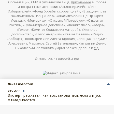
Организации, СМИ и физические лица,
признанные
в России
иностранными агентами: «Альянс врачей», «Лига
Избирателей», «Фонд борьбы с коррупцией», «В защиту прав
заключенных», ИАЦ «Сова», «Аналитический Центр Юрия
Левады», «Мемориал», «Открытый Петербург», «Открытая
Россия», «Гуманитарное действие», «Феникс плюс», «Агора»,
«Голос», «Комитет Солдатских матерей», «Женское
достоинство», «Голос Америки», «Кавказ.Реалии», «Радио
Свобода», Пономарев Лев Александрович, Савицкая Людмила
Алексеевна, Маркелов Сергей Евгеньевич, Камалягин Денис
Николаевич, Апахончич Дарья Александровна и
т.д.
© 2006 -
2026
Соловей.инфо
Лента новостей
В РОССИИ
Эксперт рассказал, как восстановиться, если отпуск
откладывается