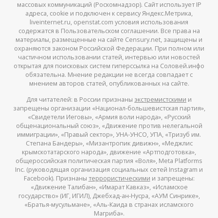
массовых коммуникаций (Роскомнадзор). Сайт использует IP
адреса, cookie и подключен к сервису Яндекс.Метрика,
liveinternet.ru, openstat.com условия использования
содержатся в Пользовательском соглашении. Все права на
материалы, размещенные на сайте Censury.net, защищены и
охраняются законом Российской Федерации. При полном или
частичном использовании статей, интервью или новостей
открытая для поисковых систем гиперссылка на Соловей.инфо
обязательна. Мнение редакции не всегда совпадает с
мнением авторов статей, опубликованных на сайте.
Для читателей: в России признаны
экстремистскими
и
запрещены организации «Национал-большевистская партия»,
«Свидетели Иеговы», «Армия воли народа», «Русский
общенациональный союз», «Движение против нелегальной
иммиграции», «Правый сектор», УНА-УНСО, УПА, «Тризуб им.
Степана Бандеры», «Мизантропик дивижн», «Меджлис
крымскотатарского народа», движение «Артподготовка»,
общероссийская политическая партия «Воля», Meta Platforms
Inc. (руководящая организация социальных сетей Instagram и
Facebook). Признаны
террористическими
и запрещены:
«Движение Талибан», «Имарат Кавказ», «Исламское
государство» (ИГ, ИГИЛ), Джебхад-ан-Нусра, «АУМ Синрике»,
«Братья-мусульмане», «Аль-Каида в странах исламского
Магриба».