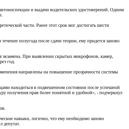
осавтоинспекции и выдачи водительских удостоверений. Одним
и.
етической части. Ранее этот срок мог достигать шести
 течение полугода после сдачи теории, ему придется заново
я экзамена. При выявлении скрытых микрофонов, камер,
рез год.
изменения направлены на повышение прозрачности системы
яцами находиться в подвешенном состоянии после успешной
уру получения прав более понятной и удобной», - подчеркнул
ов.
ческие навыки, логично, что ему необходимо заново
л депутат.