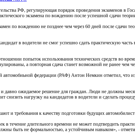
ительства РФ, регулирующая порядок проведения экзаменов в Г
актического экзамена по вождению после успешной сдачи теори
мен по вождению не позднее чем через 60 дней после сдачи теор
андидат в водители не смог успешно сдать практическую часть в
отношении попыток использования технических средств во врем
улированы, а повторная сдача станет возможной не ранее чем че
ой автомобиьной федерации (РАФ) Антон Немкин отметил, что 
 и давно ожидаемое решение для граждан. Люди не должны мес
лит снизить нагрузку на кандидатов в водители и сделать процед
ают и требования к качеству подготовки будущих автомобилист
ек в течение длительного времени не может подтвердить практи
лжны быть не формальностью, а устойчивым навыком», - отмети