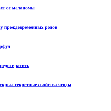
ет от меланомы
ску преждевременных родов
ерфуд
предотвратить
аскрыл секретные свойства ягоды