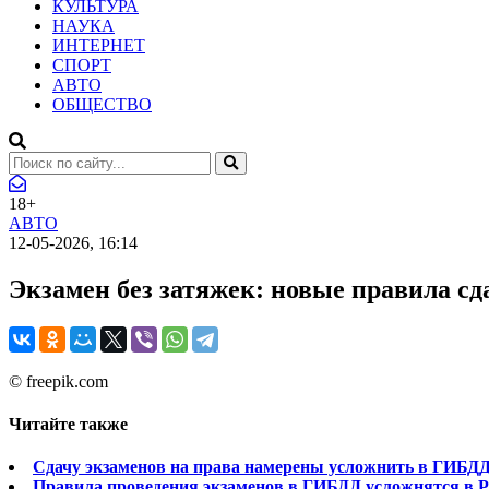
КУЛЬТУРА
НАУКА
ИНТЕРНЕТ
СПОРТ
АВТО
ОБЩЕСТВО
18+
АВТО
12-05-2026, 16:14
Экзамен без затяжек: новые правила сд
© freepik.com
Читайте также
Сдачу экзаменов на права намерены усложнить в ГИБД
Правила проведения экзаменов в ГИБДД усложнятся в Р