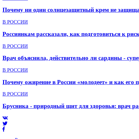
Почему ни один солнцезащитный крем не защища
В РОССИИ
Россиянкам рассказали, как подготовиться к ри
В РОССИИ
Врач объяснила, действительно ли сардины - суп
В РОССИИ
Почему ожирение в России «молодеет» и как его 
В РОССИИ
Брусника - природный щит для здоровья: врач р