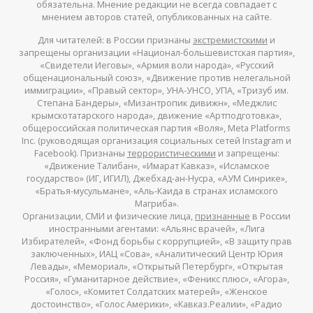
обязательна. Мнение редакции не всегда совпадает с
мнением авторов статей, опубликованных на сайте.
Для читателей: в России признаны
экстремистскими
и
запрещены организации «Национал-большевистская партия»,
«Свидетели Иеговы», «Армия воли народа», «Русский
общенациональный союз», «Движение против нелегальной
иммиграции», «Правый сектор», УНА-УНСО, УПА, «Тризуб им.
Степана Бандеры», «Мизантропик дивижн», «Меджлис
крымскотатарского народа», движение «Артподготовка»,
общероссийская политическая партия «Воля», Meta Platforms
Inc. (руководящая организация социальных сетей Instagram и
Facebook). Признаны
террористическими
и запрещены:
«Движение Талибан», «Имарат Кавказ», «Исламское
государство» (ИГ, ИГИЛ), Джебхад-ан-Нусра, «АУМ Синрике»,
«Братья-мусульмане», «Аль-Каида в странах исламского
Магриба».
Организации, СМИ и физические лица,
признанные
в России
иностранными агентами: «Альянс врачей», «Лига
Избирателей», «Фонд борьбы с коррупцией», «В защиту прав
заключенных», ИАЦ «Сова», «Аналитический Центр Юрия
Левады», «Мемориал», «Открытый Петербург», «Открытая
Россия», «Гуманитарное действие», «Феникс плюс», «Агора»,
«Голос», «Комитет Солдатских матерей», «Женское
достоинство», «Голос Америки», «Кавказ.Реалии», «Радио