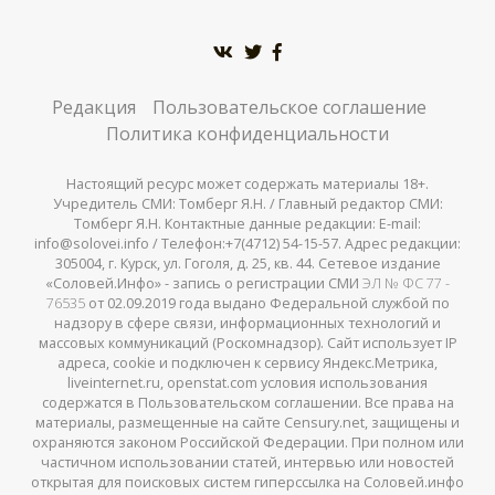
Редакция
Пользовательское соглашение
Политика конфиденциальности
Настоящий ресурс может содержать материалы 18+.
Учредитель СМИ: Томберг Я.Н. / Главный редактор СМИ:
Томберг Я.Н. Контактные данные редакции: E-mail:
info@solovei.info / Телефон:+7(4712) 54-15-57. Адрес редакции:
305004, г. Курск, ул. Гоголя, д. 25, кв. 44. Сетевое издание
«Соловей.Инфо» - запись о регистрации СМИ
ЭЛ № ФС 77 -
76535
от 02.09.2019 года выдано Федеральной службой по
надзору в сфере связи, информационных технологий и
массовых коммуникаций (Роскомнадзор). Сайт использует IP
адреса, cookie и подключен к сервису Яндекс.Метрика,
liveinternet.ru, openstat.com условия использования
содержатся в Пользовательском соглашении. Все права на
материалы, размещенные на сайте Censury.net, защищены и
охраняются законом Российской Федерации. При полном или
частичном использовании статей, интервью или новостей
открытая для поисковых систем гиперссылка на Соловей.инфо