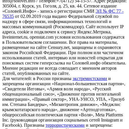
info@solovei.info / Телефон:+7(4712) 54-15-57. Адрес редакции:
305004, г. Курск, ул. Гоголя, д. 25, кв. 44. Сетевое издание
«Соловей.Инфо» - запись о регистрации СМИ
ЭЛ № ФС 77 -
76535
от 02.09.2019 года выдано Федеральной службой по
надзору в сфере связи, информационных технологий и
массовых коммуникаций (Роскомнадзор). Сайт использует IP
адреса, cookie и подключен к сервису Яндекс.Метрика,
liveinternet.ru, openstat.com условия использования содержатся
в Пользовательском соглашении. Все права на материалы,
размещенные на сайте Censury.net, защищены и охраняются
законом Российской Федерации. При полном или частичном
использовании статей, интервью или новостей открытая для
поисковых систем гиперссылка на Соловей.инфо обязательна.
Мнение редакции не всегда совпадает с мнением авторов
статей, опубликованных на сайте.
Для читателей: в России признаны
экстремистскими
и
запрещены организации «Национал-большевистская партия»,
«Свидетели Иеговы», «Армия воли народа», «Русский
общенациональный союз», «Движение против нелегальной
иммиграции», «Правый сектор», УНА-УНСО, УПА, «Тризуб
им. Степана Бандеры», «Мизантропик дивижн», «Меджлис
крымскотатарского народа», движение «Артподготовка»,
общероссийская политическая партия «Воля», Meta Platforms
Inc. (руководящая организация социальных сетей Instagram и
Facebook). Признаны
террористическими
и запрещены: