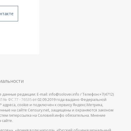
нтакте
иальности
анные редакции: E-mail: info@solovei.info / Телефон:+7(4712)
Л № ФС 77 - 76535
от 02.09.2019 года выдано Федеральной
 адреса, cookie и подключен к сервису Яндекс.Метрика,
щенные на сайте Censury.net, защищены и охраняются законом
стем гиперссылка на Соловей.инфо обязательна. Мнение
 сайте.
еговы», «Армия воли народа», «Русский общенациональный