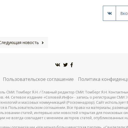
Вко
Следующая новость
Пользовательское соглашение
Политика конфиденц
СМИ: Томберг Я.Н. / Главный редактор СМИ: Томберг Я.Н. Контактные д
 25, кв. 44. Сетевое издание «Соловей.Инфо» - запись о регистрации СМИ
Э
нологий и массовых коммуникаций (Роскомнадзор). Сайт использует IP
жатся в Пользовательском соглашении. Все права на материалы, разме
льзовании статей, интервью или новостей открытая для поисковых си
ии не всегда совпадает с мнением авторов статей, опубликованных на
щены организации «Национал-большевистская партия», «Свидетели И