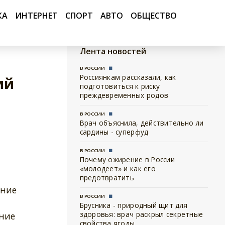
КА
ИНТЕРНЕТ
СПОРТ
АВТО
ОБЩЕСТВО
Лента новостей
В РОССИИ
Россиянкам рассказали, как
ий
подготовиться к риску
преждевременных родов
В РОССИИ
Врач объяснила, действительно ли
сардины - суперфуд
В РОССИИ
Почему ожирение в России
«молодеет» и как его
предотвратить
ение
В РОССИИ
Брусника - природный щит для
здоровья: врач раскрыл секретные
ние
свойства ягоды