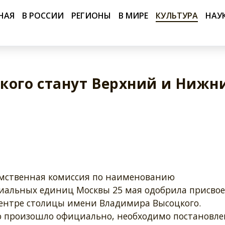
НАЯ
В РОССИИ
РЕГИОНЫ
В МИРЕ
КУЛЬТУРА
НАУ
кого станут Верхний и Нижн
ственная комиссия по наименованию
иальных единиц Москвы 25 мая одобрила присво
центре столицы имени Владимира Высоцкого.
о произошло официально, необходимо постановле