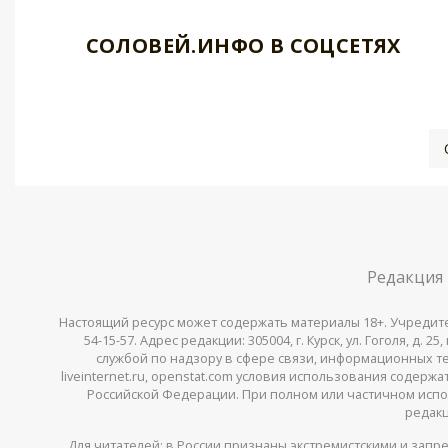
СОЛОВЕЙ.ИНФО В СОЦСЕТЯХ
Редакция
Настоящий ресурс может содержать материалы 18+. Учредитель 
54-15-57. Адрес редакции: 305004, г. Курск, ул. Гоголя, д.
службой по надзору в сфере связи, информационных тех
liveinternet.ru, openstat.com условия использования содер
Российской Федерации. При полном или частичном испо
редакц
Для читателей: в России признаны
экстремистскими
и запре