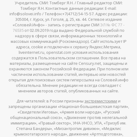
Учредитель СМИ: Томберг Я.Н. / Главный редактор СМИ:
Томберг Я.Н. Контактные данные редакции: E-mail:
info@solovei.info / Телефон:+7(4712) 54-15-57. Адрес редакции:
305004, г. Курск, ул. Гоголя, д. 25, кв. 44. Сетевое издание
«Соловей.Инфо» - запись о регистрации СМИ
ЭЛ № ФС 77 -
76535
от 02.09.2019 года выдано Федеральной службой по
надзору в сфере связи, информационных технологий и
массовых коммуникаций (Роскомнадзор). Сайт использует IP
адреса, cookie и подключен к сервису Яндекс.Метрика,
liveinternet.ru, openstat.com условия использования
содержатся в Пользовательском соглашении. Все права на
материалы, размещенные на сайте Censury.net, защищены и
охраняются законом Российской Федерации. При полном или
частичном использовании статей, интервью или новостей
открытая для поисковых систем гиперссылка на Соловей.инфо
обязательна. Мнение редакции не всегда совпадает с
мнением авторов статей, опубликованных на сайте.
Для читателей: в России признаны
экстремистскими
и
запрещены организации «Национал-большевистская партия»,
«Свидетели Иеговы», «Армия воли народа», «Русский
общенациональный союз», «Движение против нелегальной
иммиграции», «Правый сектор», УНА-УНСО, УПА, «Тризуб им.
Степана Бандеры», «Мизантропик дивижн», «Меджлис
крымскотатарского народа», движение «Артподготовка»,