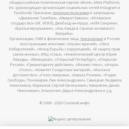
общероссийская политическая партия «Воля», Meta Platforms
Inc. (руководящая организация социальных сетей Instagram и
Facebook). Признаны
террористическими
и запрещены:
«Движение Талибан», «Имарат Кавказ», «Исламское
государство» (ИГ, ИГИЛ), Джебхад-ан-Нусра, «АУМ Синрике»,
«Братья-мусульмане», «Аль-Каида в странах исламского
Магриба».
Организации, СМИ и физические лица,
признанные
в России
иностранными агентами: «Альянс врачей», «Лига
Избирателей», «Фонд борьбы с коррупцией», «В защиту прав
заключенных», ИАЦ «Сова», «Аналитический Центр Юрия
Левады», «Мемориал», «Открытый Петербург», «Открытая
Россия», «Гуманитарное действие», «Феникс плюс», «Агора»,
«Голос», «Комитет Солдатских матерей», «Женское
достоинство», «Голос Америки», «Кавказ.Реалии», «Радио
Свобода», Пономарев Лев Александрович, Савицкая Людмила
Алексеевна, Маркелов Сергей Евгеньевич, Камалягин Денис
Николаевич, Апахончич Дарья Александровна и
т.д.
© 2006 -
2026
Соловей.инфо