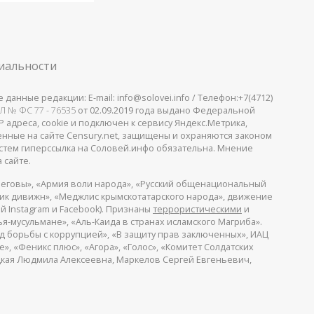
иальности
анные редакции: E-mail: info@solovei.info / Телефон:+7(4712)
Л № ФС 77 - 76535
от 02.09.2019 года выдано Федеральной
 адреса, cookie и подключен к сервису Яндекс.Метрика,
щенные на сайте Censury.net, защищены и охраняются законом
стем гиперссылка на Соловей.инфо обязательна. Мнение
 сайте.
еговы», «Армия воли народа», «Русский общенациональный
пик дивижн», «Меджлис крымскотатарского народа», движение
й Instagram и Facebook). Признаны
террористическими
и
я-мусульмане», «Аль-Каида в странах исламского Магриба».
д борьбы с коррупцией», «В защиту прав заключенных», ИАЦ
, «Феникс плюс», «Агора», «Голос», «Комитет Солдатских
ицкая Людмила Алексеевна, Маркелов Сергей Евгеньевич,