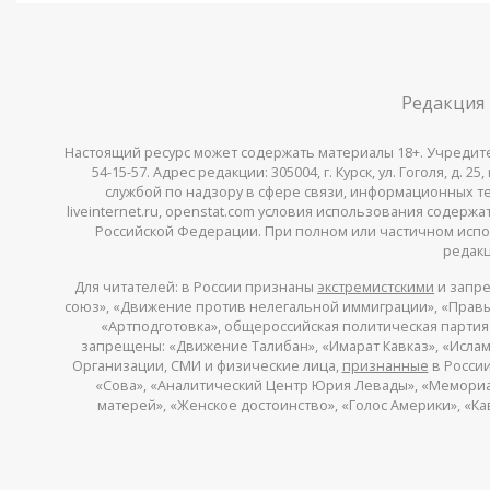
Редакция
Настоящий ресурс может содержать материалы 18+. Учредитель 
54-15-57. Адрес редакции: 305004, г. Курск, ул. Гоголя, д.
службой по надзору в сфере связи, информационных тех
liveinternet.ru, openstat.com условия использования содер
Российской Федерации. При полном или частичном испо
редакц
Для читателей: в России признаны
экстремистскими
и запре
союз», «Движение против нелегальной иммиграции», «Правый
«Артподготовка», общероссийская политическая партия «
запрещены: «Движение Талибан», «Имарат Кавказ», «Исламс
Организации, СМИ и физические лица,
признанные
в России
«Сова», «Аналитический Центр Юрия Левады», «Мемориал»
матерей», «Женское достоинство», «Голос Америки», «К