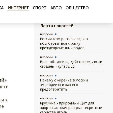
КА
ИНТЕРНЕТ
СПОРТ
АВТО
ОБЩЕСТВО
Лента новостей
В РОССИИ
Россиянкам рассказали, как
подготовиться к риску
преждевременных родов
В РОССИИ
Врач объяснила, действительно ли
сардины - суперфуд
В РОССИИ
ий»
Почему ожирение в России
«молодеет» и как его
нете
предотвратить
ся к
В РОССИИ
Брусника - природный щит для
ие
здоровья: врач раскрыл секретные
свойства ягоды