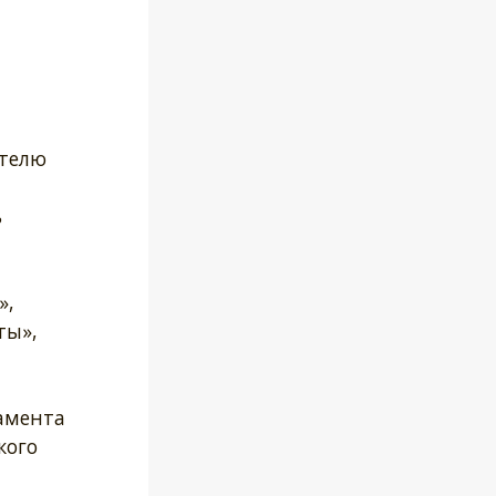
ителю
ь
»,
ты»,
амента
кого