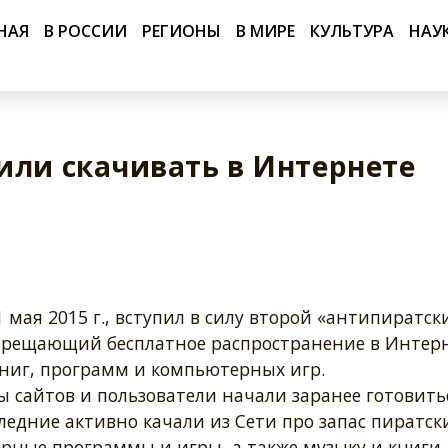
НАЯ
В РОССИИ
РЕГИОНЫ
В МИРЕ
КУЛЬТУРА
НАУ
или скачивать в Интернете
1 мая 2015 г., вступил в силу второй «антипиратск
апрещающий бесплатное распространение в Интер
книг, программ и компьютерных игр.
 сайтов и пользователи начали заранее готовить
ледние активно качали из Сети про запас пиратск
рные программы и игры, а также музыку и книги.