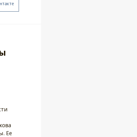
нтакте
ны
сти
кова
ы. Ее