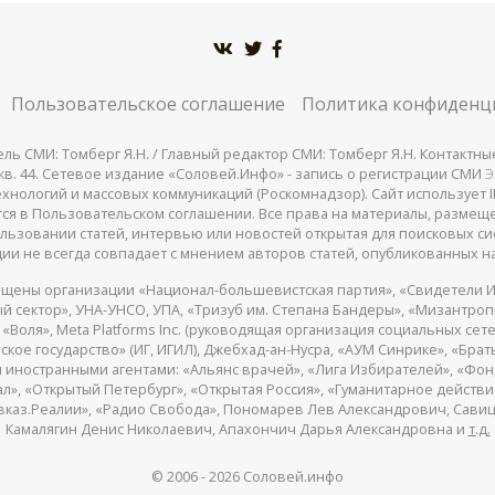
Пользовательское соглашение
Политика конфиденц
СМИ: Томберг Я.Н. / Главный редактор СМИ: Томберг Я.Н. Контактные д
 25, кв. 44. Сетевое издание «Соловей.Инфо» - запись о регистрации СМИ
Э
нологий и массовых коммуникаций (Роскомнадзор). Сайт использует IP
жатся в Пользовательском соглашении. Все права на материалы, разме
льзовании статей, интервью или новостей открытая для поисковых си
ии не всегда совпадает с мнением авторов статей, опубликованных на
щены организации «Национал-большевистская партия», «Свидетели И
 сектор», УНА-УНСО, УПА, «Тризуб им. Степана Бандеры», «Мизантро
Воля», Meta Platforms Inc. (руководящая организация социальных сете
кое государство» (ИГ, ИГИЛ), Джебхад-ан-Нусра, «АУМ Синрике», «Брать
 иностранными агентами: «Альянс врачей», «Лига Избирателей», «Фон
, «Открытый Петербург», «Открытая Россия», «Гуманитарное действие»
авказ.Реалии», «Радио Свобода», Пономарев Лев Александрович, Сав
Камалягин Денис Николаевич, Апахончич Дарья Александровна и
т.д.
© 2006 -
2026
Соловей.инфо