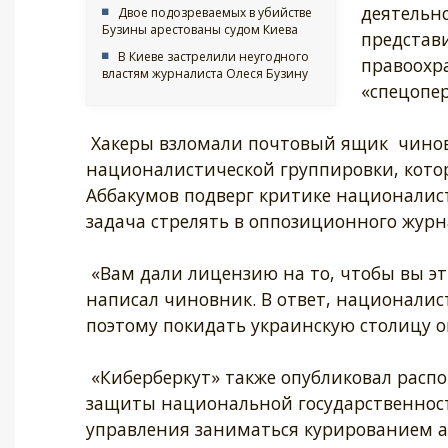
деятельн
Двое подозреваемых в убийстве
Бузины арестованы судом Киева
представ
В Киеве застрелили неугодного
правоохр
властям журналиста Олеся Бузину
«спецопе
Хакеры взломали почтовый ящик чинов
националистической группировки, котор
Аббакумов подверг критике националист
задача стрелять в оппозиционного журн
«Вам дали лицензию на то, чтобы вы эти
написал чиновник. В ответ, националист
поэтому покидать украинскую столицу он
«Киберберкут» также опубликовал расп
защиты национальной государственност
управления заниматься курированием а