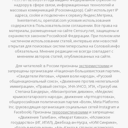
надзору в сфере связи, информационных технологий и
массовых коммуникаций (Роскомнадзор). Сайт использует IP
адреса, cookie и подключен к сервису Яндекс.Метрика,
liveinternet.ru, openstat.com условия использования
содержатся в Пользовательском соглашении. Все права на
материалы, размещенные на сайте Censury.net, защищены и
охраняются законом Российской Федерации. При полном или
частичном использовании статей, интервью или новостей
открытая для поисковых систем гиперссылка на Соловей.инфо
обязательна. Мнение редакции не всегда совпадает с
мнением авторов статей, опубликованных на сайте.
Для читателей: в России признаны
экстремистскими
и
запрещены организации «Национал-большевистская партия»,
«Свидетели Иеговы», «Армия воли народа», «Русский
общенациональный союз», «Движение против нелегальной
иммиграции», «Правый сектор», УНА-УНСО, УПА, «Тризуб им.
Степана Бандеры», «Мизантропик дивижн», «Меджлис
крымскотатарского народа», движение «Артподготовка»,
общероссийская политическая партия «Воля», Meta Platforms
Inc. (руководящая организация социальных сетей Instagram и
Facebook). Признаны
террористическими
и запрещены:
«Движение Талибан», «Имарат Кавказ», «Исламское
государство» (ИГ, ИГИЛ), Джебхад-ан-Нусра, «АУМ Синрике»,
«Братья-мусульмане», «Аль-Каида в странах исламского