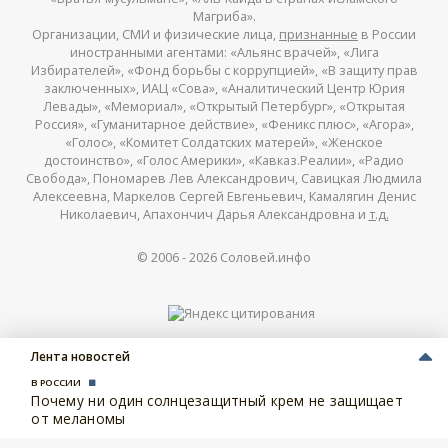
Магриба».
Организации, СМИ и физические лица,
признанные
в России
иностранными агентами: «Альянс врачей», «Лига
Избирателей», «Фонд борьбы с коррупцией», «В защиту прав
заключенных», ИАЦ «Сова», «Аналитический Центр Юрия
Левады», «Мемориал», «Открытый Петербург», «Открытая
Россия», «Гуманитарное действие», «Феникс плюс», «Агора»,
«Голос», «Комитет Солдатских матерей», «Женское
достоинство», «Голос Америки», «Кавказ.Реалии», «Радио
Свобода», Пономарев Лев Александрович, Савицкая Людмила
Алексеевна, Маркелов Сергей Евгеньевич, Камалягин Денис
Николаевич, Апахончич Дарья Александровна и
т.д.
© 2006 -
2026
Соловей.инфо
Лента новостей
В РОССИИ
Почему ни один солнцезащитный крем не защищает
от меланомы