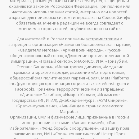
материалы, размещенные на сайте Censury.net, защищены и
охраняются законом Российской Федерации. При полном или
частичном использовании статей, интервью или новостей
открытая для поисковых систем гиперссылка на Соловей.инфо
обязательна. Мнение редакции не всегда совпадает с
мнением авторов статей, опубликованных на сайте.
Для читателей: в России признаны
экстремистскими
и
запрещены организации «Национал-большевистская партия»,
«Свидетели Иеговы», «Армия воли народа», «Русский
общенациональный союз», «Движение против нелегальной
иммиграции», «Правый сектор», УНА-УНСО, УПА, «Тризуб им.
Степана Бандеры», «Мизантропик дивижн», «Меджлис
крымскотатарского народа», движение «Артподготовка»,
общероссийская политическая партия «Воля», Meta Platforms
Inc. (руководящая организация социальных сетей Instagram и
Facebook). Признаны
террористическими
и запрещены:
«Движение Талибан», «Имарат Кавказ», «Исламское
государство» (ИГ, ИГИЛ), Джебхад-ан-Нусра, «АУМ Синрике»,
«Братья-мусульмане», «Аль-Каида в странах исламского
Магриба».
Организации, СМИ и физические лица,
признанные
в России
иностранными агентами: «Альянс врачей», «Лига
Избирателей», «Фонд борьбы с коррупцией», «В защиту прав
заключенных», ИАЦ «Сова», «Аналитический Центр Юрия