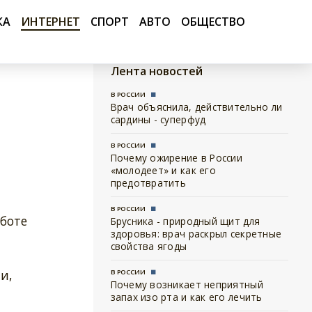
КА
ИНТЕРНЕТ
СПОРТ
АВТО
ОБЩЕСТВО
Лента новостей
В РОССИИ
Врач объяснила, действительно ли
сардины - суперфуд
В РОССИИ
Почему ожирение в России
«молодеет» и как его
предотвратить
В РОССИИ
аботе
Брусника - природный щит для
здоровья: врач раскрыл секретные
свойства ягоды
и,
В РОССИИ
Почему возникает неприятный
запах изо рта и как его лечить