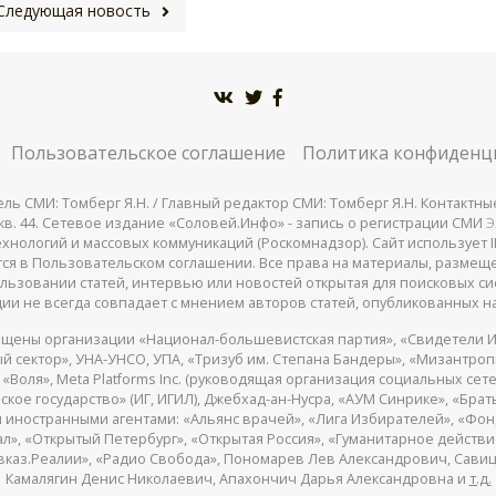
Следующая новость
Пользовательское соглашение
Политика конфиденц
СМИ: Томберг Я.Н. / Главный редактор СМИ: Томберг Я.Н. Контактные д
 25, кв. 44. Сетевое издание «Соловей.Инфо» - запись о регистрации СМИ
Э
нологий и массовых коммуникаций (Роскомнадзор). Сайт использует IP
жатся в Пользовательском соглашении. Все права на материалы, разме
льзовании статей, интервью или новостей открытая для поисковых си
ии не всегда совпадает с мнением авторов статей, опубликованных на
щены организации «Национал-большевистская партия», «Свидетели И
 сектор», УНА-УНСО, УПА, «Тризуб им. Степана Бандеры», «Мизантро
Воля», Meta Platforms Inc. (руководящая организация социальных сете
кое государство» (ИГ, ИГИЛ), Джебхад-ан-Нусра, «АУМ Синрике», «Брать
 иностранными агентами: «Альянс врачей», «Лига Избирателей», «Фон
, «Открытый Петербург», «Открытая Россия», «Гуманитарное действие»
авказ.Реалии», «Радио Свобода», Пономарев Лев Александрович, Сав
Камалягин Денис Николаевич, Апахончич Дарья Александровна и
т.д.