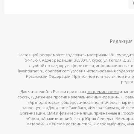
Редакция
Настоящий ресурс может содержать материалы 18+. Учредитель 
54-15-57. Адрес редакции: 305004, г. Курск, ул. Гоголя, д.
службой по надзору в сфере связи, информационных тех
liveinternet.ru, openstat.com условия использования содер
Российской Федерации. При полном или частичном испо
редакц
Для читателей: в России признаны
экстремистскими
и запре
союз», «Движение против нелегальной иммиграции», «Правый
«Артподготовка», общероссийская политическая партия «
запрещены: «Движение Талибан», «Имарат Кавказ», «Исламс
Организации, СМИ и физические лица,
признанные
в России
«Сова», «Аналитический Центр Юрия Левады», «Мемориал»
матерей», «Женское достоинство», «Голос Америки», «К