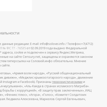
иальности
анные редакции: E-mail: info@solovei.info / Телефон:+7(4712)
Л № ФС 77 - 76535
от 02.09.2019 года выдано Федеральной
 адреса, cookie и подключен к сервису Яндекс.Метрика,
щенные на сайте Censury.net, защищены и охраняются законом
стем гиперссылка на Соловей.инфо обязательна. Мнение
 сайте.
еговы», «Армия воли народа», «Русский общенациональный
пик дивижн», «Меджлис крымскотатарского народа», движение
й Instagram и Facebook). Признаны
террористическими
и
я-мусульмане», «Аль-Каида в странах исламского Магриба».
д борьбы с коррупцией», «В защиту прав заключенных», ИАЦ
, «Феникс плюс», «Агора», «Голос», «Комитет Солдатских
ицкая Людмила Алексеевна, Маркелов Сергей Евгеньевич,