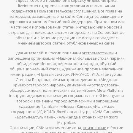
адреса, cookie и подключен к сервису Яндекс.Метрика,
liveinternet.ru, openstat.com условия использования
содержатся в Пользовательском соглашении. Все права на
материалы, размещенные на сайте Censury.net, защищены и
охраняются законом Российской Федерации. При полном или
частичном использовании статей, интервью или новостей
открытая для поисковых систем гиперссылка на Соловей.инфо
обязательна. Мнение редакции не всегда совпадает с
мнением авторов статей, опубликованных на сайте.
Для читателей: в России признаны
экстремистскими
и
запрещены организации «Национал-большевистская партия»,
«Свидетели Иеговы», «Армия воли народа», «Русский
общенациональный союз», «Движение против нелегальной
иммиграции», «Правый сектор», УНА-УНСО, УПА, «Тризуб им.
Степана Бандеры», «Мизантропик дивижн», «Меджлис
крымскотатарского народа», движение «Артподготовка»,
общероссийская политическая партия «Воля», Meta Platforms
Inc. (руководящая организация социальных сетей Instagram и
Facebook). Признаны
террористическими
и запрещены:
«Движение Талибан», «Имарат Кавказ», «Исламское
государство» (ИГ, ИГИЛ), Джебхад-ан-Нусра, «АУМ Синрике»,
«Братья-мусульмане», «Аль-Каида в странах исламского
Магриба».
Организации, СМИ и физические лица,
признанные
в России