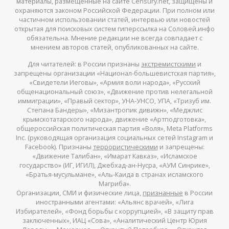
материалы, размещенные на сайте Censury.net, защищены и
охраняются законом Российской Федерации. При полном или
частичном использовании статей, интервью или новостей
открытая для поисковых систем гиперссылка на Соловей.инфо
обязательна. Мнение редакции не всегда совпадает с
мнением авторов статей, опубликованных на сайте.
Для читателей: в России признаны
экстремистскими
и
запрещены организации «Национал-большевистская партия»,
«Свидетели Иеговы», «Армия воли народа», «Русский
общенациональный союз», «Движение против нелегальной
иммиграции», «Правый сектор», УНА-УНСО, УПА, «Тризуб им.
Степана Бандеры», «Мизантропик дивижн», «Меджлис
крымскотатарского народа», движение «Артподготовка»,
общероссийская политическая партия «Воля», Meta Platforms
Inc. (руководящая организация социальных сетей Instagram и
Facebook). Признаны
террористическими
и запрещены:
«Движение Талибан», «Имарат Кавказ», «Исламское
государство» (ИГ, ИГИЛ), Джебхад-ан-Нусра, «АУМ Синрике»,
«Братья-мусульмане», «Аль-Каида в странах исламского
Магриба».
Организации, СМИ и физические лица,
признанные
в России
иностранными агентами: «Альянс врачей», «Лига
Избирателей», «Фонд борьбы с коррупцией», «В защиту прав
заключенных», ИАЦ «Сова», «Аналитический Центр Юрия