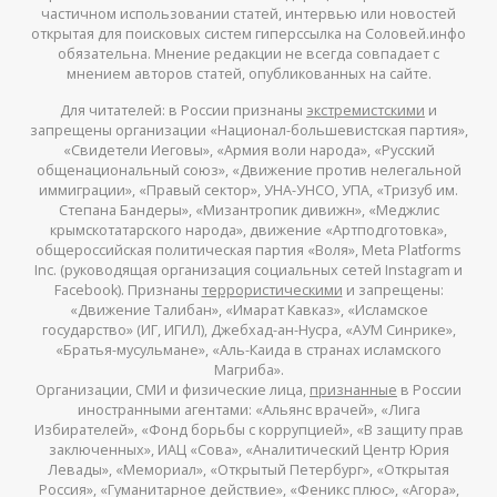
частичном использовании статей, интервью или новостей
открытая для поисковых систем гиперссылка на Соловей.инфо
обязательна. Мнение редакции не всегда совпадает с
мнением авторов статей, опубликованных на сайте.
Для читателей: в России признаны
экстремистскими
и
запрещены организации «Национал-большевистская партия»,
«Свидетели Иеговы», «Армия воли народа», «Русский
общенациональный союз», «Движение против нелегальной
иммиграции», «Правый сектор», УНА-УНСО, УПА, «Тризуб им.
Степана Бандеры», «Мизантропик дивижн», «Меджлис
крымскотатарского народа», движение «Артподготовка»,
общероссийская политическая партия «Воля», Meta Platforms
Inc. (руководящая организация социальных сетей Instagram и
Facebook). Признаны
террористическими
и запрещены:
«Движение Талибан», «Имарат Кавказ», «Исламское
государство» (ИГ, ИГИЛ), Джебхад-ан-Нусра, «АУМ Синрике»,
«Братья-мусульмане», «Аль-Каида в странах исламского
Магриба».
Организации, СМИ и физические лица,
признанные
в России
иностранными агентами: «Альянс врачей», «Лига
Избирателей», «Фонд борьбы с коррупцией», «В защиту прав
заключенных», ИАЦ «Сова», «Аналитический Центр Юрия
Левады», «Мемориал», «Открытый Петербург», «Открытая
Россия», «Гуманитарное действие», «Феникс плюс», «Агора»,