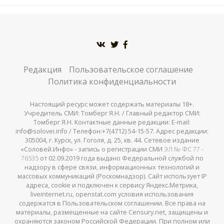
Редакция
Пользовательское соглашение
Политика конфиденциальности
Настоящий ресурс может содержать материалы 18+.
Учредитель СМИ: Томберг Я.Н. / Главный редактор СМИ:
Томберг Я.Н. Контактные данные редакции: E-mail:
info@solovei.info / Телефон:+7(4712) 54-15-57. Адрес редакции:
305004, г. Курск, ул. Гоголя, д. 25, кв. 44. Сетевое издание
«Соловей.Инфо» - запись о регистрации СМИ
ЭЛ № ФС 77 -
76535
от 02.09.2019 года выдано Федеральной службой по
надзору в сфере связи, информационных технологий и
массовых коммуникаций (Роскомнадзор). Сайт использует IP
адреса, cookie и подключен к сервису Яндекс.Метрика,
liveinternet.ru, openstat.com условия использования
содержатся в Пользовательском соглашении. Все права на
материалы, размещенные на сайте Censury.net, защищены и
охраняются законом Российской Федерации. При полном или