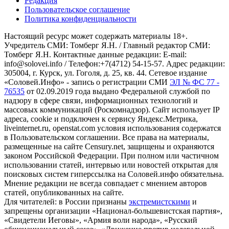
Редакция
Пользовательское соглашение
Политика конфиденциальности
Настоящий ресурс может содержать материалы 18+.
Учредитель СМИ: Томберг Я.Н. / Главный редактор СМИ:
Томберг Я.Н. Контактные данные редакции: E-mail:
info@solovei.info / Телефон:+7(4712) 54-15-57. Адрес редакции:
305004, г. Курск, ул. Гоголя, д. 25, кв. 44. Сетевое издание
«Соловей.Инфо» - запись о регистрации СМИ
ЭЛ № ФС 77 -
76535
от 02.09.2019 года выдано Федеральной службой по
надзору в сфере связи, информационных технологий и
массовых коммуникаций (Роскомнадзор). Сайт использует IP
адреса, cookie и подключен к сервису Яндекс.Метрика,
liveinternet.ru, openstat.com условия использования содержатся
в Пользовательском соглашении. Все права на материалы,
размещенные на сайте Censury.net, защищены и охраняются
законом Российской Федерации. При полном или частичном
использовании статей, интервью или новостей открытая для
поисковых систем гиперссылка на Соловей.инфо обязательна.
Мнение редакции не всегда совпадает с мнением авторов
статей, опубликованных на сайте.
Для читателей: в России признаны
экстремистскими
и
запрещены организации «Национал-большевистская партия»,
«Свидетели Иеговы», «Армия воли народа», «Русский