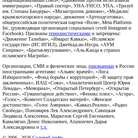
общенациональный союз», «Движение против нелегальной
иммиграции», «Правый сектор», УНА-УНСО, УПА, «Тризуб
им. Степана Бандеры», «Мизантропик дивижн», «Меджлис
крымскотатарского народа», движение «Артподготовка»,
общероссийская политическая партия «Воля», Meta Platforms
Inc. (руководящая организация социальных сетей Instagram и
Facebook). Признаны
террористическими
и запрещены:
«Движение Талибан», «Имарат Кавказ», «Исламское
государство» (ИГ, ИГИЛ), Джебхад-ан-Нусра, «АУМ
Синрике», «Братья-мусульмане», «Аль-Каида в странах
исламского Магриба».
Организации, СМИ и физические лица,
признанные
в России
иностранными агентами: «Альянс врачей», «Лига
Избирателей», «Фонд борьбы с коррупцией», «В защиту прав
заключенных», ИАЦ «Сова», «Аналитический Центр Юрия
Левады», «Мемориал», «Открытый Петербург», «Открытая
Россия», «Гуманитарное действие», «Феникс плюс», «Агора»,
«Голос», «Комитет Солдатских матерей», «Женское
достоинство», «Голос Америки», «Кавказ.Реалии», «Радио
Свобода», Пономарев Лев Александрович, Савицкая
Людмила Алексеевна, Маркелов Сергей Евгеньевич,
Камалягин Денис Николаевич, Апахончич Дарья
Александровна и
т.д.
© 2006 -
2026
Соловей.инфо