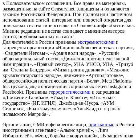
в Пользовательском соглашении. Все права на материалы,
размещенные на сайте Censury.net, защищены и охраняются
законом Российской Федерации. При полном или частичном
использовании статей, интервью или новостей открытая для
поисковых систем гиперссылка на Соловей.инфо обязательна.
Мнение редакции не всегда совпадает с мнением авторов
статей, опубликованных на сайте.
Для читателей: в России признаны
экстремистскими
и
запрещены организации «Национал-большевистская партия»,
«Свидетели Иеговы», «Армия воли народа», «Русский
общенациональный союз», «Движение против нелегальной
иммиграции», «Правый сектор», УНА-УНСО, УПА, «Тризуб
им. Степана Бандеры», «Мизантропик дивижн», «Меджлис
крымскотатарского народа», движение «Артподготовка»,
общероссийская политическая партия «Воля», Meta Platforms
Inc. (руководящая организация социальных сетей Instagram и
Facebook). Признаны
террористическими
и запрещены:
«Движение Талибан», «Имарат Кавказ», «Исламское
государство» (ИГ, ИГИЛ), Джебхад-ан-Нусра, «АУМ
Синрике», «Братья-мусульмане», «Аль-Каида в странах
исламского Магриба».
Организации, СМИ и физические лица,
признанные
в России
иностранными агентами: «Альянс врачей», «Лига
Избирателей», «Фонд борьбы с коррупцией», «В защиту прав