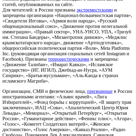
статей, опубликованных на сайте.
Для читателей: в России признаны
экстремистскими
и
запрещены организации «Национал-большевистская партия»,
«Свидетели Иеговы», «Армия воли народа», «Русский
общенациональный союз», «Движение против нелегальной
иммиграции», «Правый сектор», УНА-УНСО, УПА, «Тризуб
им. Степана Бандеры», «Мизантропик дивижн», «Меджлис
крымскотатарского народа», движение «Артподготовка»,
общероссийская политическая партия «Воля», Meta Platforms
Inc. (руководящая организация социальных сетей Instagram и
Facebook). Признаны
террористическими
и запрещены:
«Движение Талибан», «Имарат Кавказ», «Исламское
государство» (ИГ, ИГИЛ), Джебхад-ан-Нусра, «АУМ
Синрике», «Братья-мусульмане», «Аль-Каида в странах
исламского Магриба».
Организации, СМИ и физические лица,
признанные
в России
иностранными агентами: «Альянс врачей», «Лига
Избирателей», «Фонд борьбы с коррупцией», «В защиту прав
заключенных», ИАЦ «Сова», «Аналитический Центр Юрия
Левады», «Мемориал», «Открытый Петербург», «Открытая
Россия», «Гуманитарное действие», «Феникс плюс», «Агора»,
«Голос», «Комитет Солдатских матерей», «Женское
достоинство», «Голос Америки», «Кавказ.Реалии», «Радио
Свобода», Пономарев Лев Александрович, Савицкая