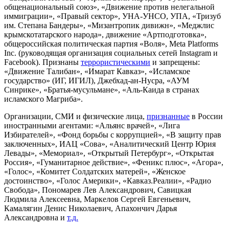
общенациональный союз», «Движение против нелегальной
иммиграции», «Правый сектор», УНА-УНСО, УПА, «Тризуб
им. Степана Бандеры», «Мизантропик дивижн», «Меджлис
крымскотатарского народа», движение «Артподготовка»,
общероссийская политическая партия «Воля», Meta Platforms
Inc. (руководящая организация социальных сетей Instagram и
Facebook). Признаны
террористическими
и запрещены:
«Движение Талибан», «Имарат Кавказ», «Исламское
государство» (ИГ, ИГИЛ), Джебхад-ан-Нусра, «АУМ
Синрике», «Братья-мусульмане», «Аль-Каида в странах
исламского Магриба».
Организации, СМИ и физические лица,
признанные
в России
иностранными агентами: «Альянс врачей», «Лига
Избирателей», «Фонд борьбы с коррупцией», «В защиту прав
заключенных», ИАЦ «Сова», «Аналитический Центр Юрия
Левады», «Мемориал», «Открытый Петербург», «Открытая
Россия», «Гуманитарное действие», «Феникс плюс», «Агора»,
«Голос», «Комитет Солдатских матерей», «Женское
достоинство», «Голос Америки», «Кавказ.Реалии», «Радио
Свобода», Пономарев Лев Александрович, Савицкая
Людмила Алексеевна, Маркелов Сергей Евгеньевич,
Камалягин Денис Николаевич, Апахончич Дарья
Александровна и
т.д.