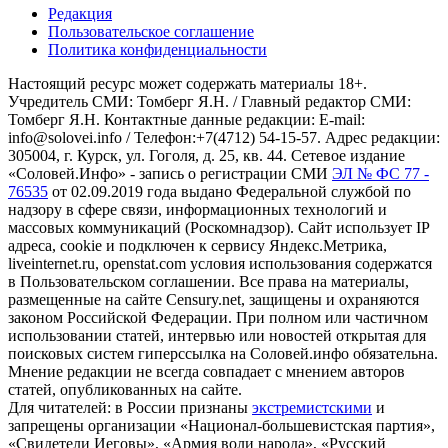
Редакция
Пользовательское соглашение
Политика конфиденциальности
Настоящий ресурс может содержать материалы 18+.
Учредитель СМИ: Томберг Я.Н. / Главный редактор СМИ:
Томберг Я.Н. Контактные данные редакции: E-mail:
info@solovei.info / Телефон:+7(4712) 54-15-57. Адрес редакции:
305004, г. Курск, ул. Гоголя, д. 25, кв. 44. Сетевое издание
«Соловей.Инфо» - запись о регистрации СМИ
ЭЛ № ФС 77 -
76535
от 02.09.2019 года выдано Федеральной службой по
надзору в сфере связи, информационных технологий и
массовых коммуникаций (Роскомнадзор). Сайт использует IP
адреса, cookie и подключен к сервису Яндекс.Метрика,
liveinternet.ru, openstat.com условия использования содержатся
в Пользовательском соглашении. Все права на материалы,
размещенные на сайте Censury.net, защищены и охраняются
законом Российской Федерации. При полном или частичном
использовании статей, интервью или новостей открытая для
поисковых систем гиперссылка на Соловей.инфо обязательна.
Мнение редакции не всегда совпадает с мнением авторов
статей, опубликованных на сайте.
Для читателей: в России признаны
экстремистскими
и
запрещены организации «Национал-большевистская партия»,
«Свидетели Иеговы», «Армия воли народа», «Русский