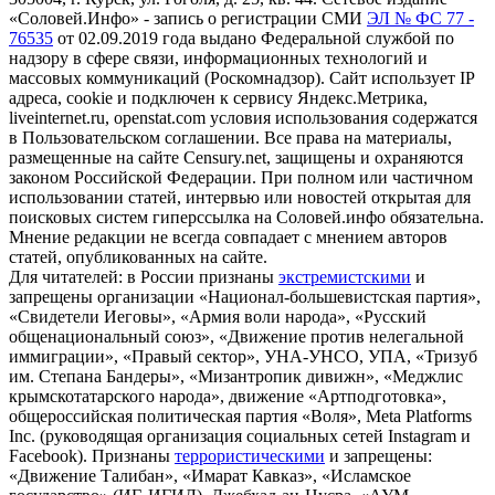
«Соловей.Инфо» - запись о регистрации СМИ
ЭЛ № ФС 77 -
76535
от 02.09.2019 года выдано Федеральной службой по
надзору в сфере связи, информационных технологий и
массовых коммуникаций (Роскомнадзор). Сайт использует IP
адреса, cookie и подключен к сервису Яндекс.Метрика,
liveinternet.ru, openstat.com условия использования содержатся
в Пользовательском соглашении. Все права на материалы,
размещенные на сайте Censury.net, защищены и охраняются
законом Российской Федерации. При полном или частичном
использовании статей, интервью или новостей открытая для
поисковых систем гиперссылка на Соловей.инфо обязательна.
Мнение редакции не всегда совпадает с мнением авторов
статей, опубликованных на сайте.
Для читателей: в России признаны
экстремистскими
и
запрещены организации «Национал-большевистская партия»,
«Свидетели Иеговы», «Армия воли народа», «Русский
общенациональный союз», «Движение против нелегальной
иммиграции», «Правый сектор», УНА-УНСО, УПА, «Тризуб
им. Степана Бандеры», «Мизантропик дивижн», «Меджлис
крымскотатарского народа», движение «Артподготовка»,
общероссийская политическая партия «Воля», Meta Platforms
Inc. (руководящая организация социальных сетей Instagram и
Facebook). Признаны
террористическими
и запрещены:
«Движение Талибан», «Имарат Кавказ», «Исламское