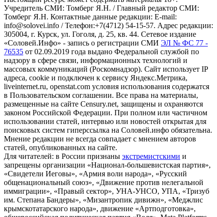
Учредитель СМИ: Томберг Я.Н. / Главный редактор СМИ:
Томберг Я.Н. Контактные данные редакции: E-mail:
info@solovei.info / Телефон:+7(4712) 54-15-57. Адрес редакции:
305004, г. Курск, ул. Гоголя, д. 25, кв. 44. Сетевое издание
«Соловей.Инфо» - запись о регистрации СМИ
ЭЛ № ФС 77 -
76535
от 02.09.2019 года выдано Федеральной службой по
надзору в сфере связи, информационных технологий и
массовых коммуникаций (Роскомнадзор). Сайт использует IP
адреса, cookie и подключен к сервису Яндекс.Метрика,
liveinternet.ru, openstat.com условия использования содержатся
в Пользовательском соглашении. Все права на материалы,
размещенные на сайте Censury.net, защищены и охраняются
законом Российской Федерации. При полном или частичном
использовании статей, интервью или новостей открытая для
поисковых систем гиперссылка на Соловей.инфо обязательна.
Мнение редакции не всегда совпадает с мнением авторов
статей, опубликованных на сайте.
Для читателей: в России признаны
экстремистскими
и
запрещены организации «Национал-большевистская партия»,
«Свидетели Иеговы», «Армия воли народа», «Русский
общенациональный союз», «Движение против нелегальной
иммиграции», «Правый сектор», УНА-УНСО, УПА, «Тризуб
им. Степана Бандеры», «Мизантропик дивижн», «Меджлис
крымскотатарского народа», движение «Артподготовка»,