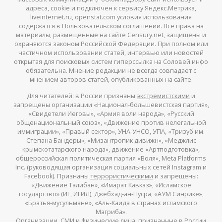
адреса, cookie и подключен к сервису Яндекс.Метрика,
liveinternet.ru, openstat.com условия использования
содержатся в Пользовательском соглашении. Все права на
материалы, размещенные на сайте Censury.net, защищены и
охраняются законом Российской Федерации. При полном или
частичном использовании статей, интервью или новостей
открытая для поисковых систем гиперссылка на Соловей.инфо
обязательна. Мнение редакции не всегда совпадает с
мнением авторов статей, опубликованных на сайте.
Для читателей: в России признаны
экстремистскими
и
запрещены организации «Национал-большевистская партия»,
«Свидетели Иеговы», «Армия воли народа», «Русский
общенациональный союз», «Движение против нелегальной
иммиграции», «Правый сектор», УНА-УНСО, УПА, «Тризуб им.
Степана Бандеры», «Мизантропик дивижн», «Меджлис
крымскотатарского народа», движение «Артподготовка»,
общероссийская политическая партия «Воля», Meta Platforms
Inc. (руководящая организация социальных сетей Instagram и
Facebook). Признаны
террористическими
и запрещены:
«Движение Талибан», «Имарат Кавказ», «Исламское
государство» (ИГ, ИГИЛ), Джебхад-ан-Нусра, «АУМ Синрике»,
«Братья-мусульмане», «Аль-Каида в странах исламского
Магриба».
Организации, СМИ и физические лица,
признанные
в России