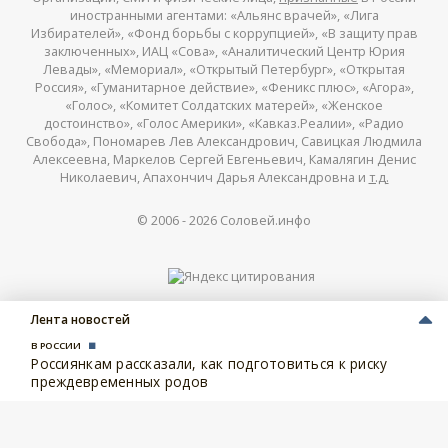
иностранными агентами: «Альянс врачей», «Лига
Избирателей», «Фонд борьбы с коррупцией», «В защиту прав
заключенных», ИАЦ «Сова», «Аналитический Центр Юрия
Левады», «Мемориал», «Открытый Петербург», «Открытая
Россия», «Гуманитарное действие», «Феникс плюс», «Агора»,
«Голос», «Комитет Солдатских матерей», «Женское
достоинство», «Голос Америки», «Кавказ.Реалии», «Радио
Свобода», Пономарев Лев Александрович, Савицкая Людмила
Алексеевна, Маркелов Сергей Евгеньевич, Камалягин Денис
Николаевич, Апахончич Дарья Александровна и
т.д.
© 2006 -
2026
Соловей.инфо
Лента новостей
В РОССИИ
Россиянкам рассказали, как подготовиться к риску
преждевременных родов