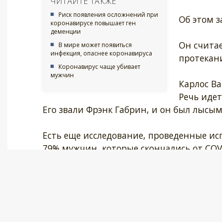
ЧИТАЙТЕ ТАКЖЕ
Риск появления осложнений при
Об этом з
коронавирусе повышает ген
деменции
Он считае
В мире может появиться
инфекция, опаснее коронавируса
протекани
Коронавирус чаще убивает
мужчин
Карлос Ва
Речь идет
Его звали Фрэнк Габрин, и он был лысым
Есть еще исследование, проведенные и
79% мужчин, которые скончались от COVI
Карлос Вамбьер полагает, что все дело 
подавлению коронавируса. Их нехватка 