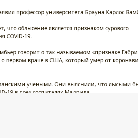
аявил профессор университета Брауна Карлос Вам
т, что облысение является признаком сурового
я COVID-19.
мбьер говорит о так называемом «признаке Габри
 о первом враче в США, который умер от коронави
.
спанскими учеными. Они выяснили, что лысыми б
D-19 в трех госпиталях Мадрида.
в мужских гормонах – андрогенах, способствующих
приводит к облысению.