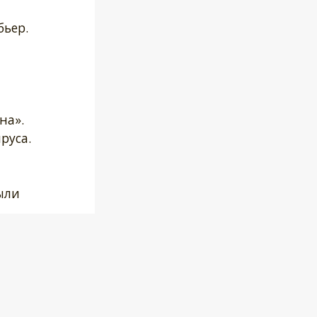
бьер.
на».
руса.
ыли