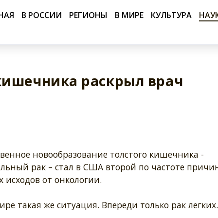
НАЯ
В РОССИИ
РЕГИОНЫ
В МИРЕ
КУЛЬТУРА
НАУ
кишечника раскрыл врач
твенное новообразование толстого кишечника -
льный рак – стал в США второй по частоте причи
 исходов от онкологии.
ире такая же ситуация. Впереди только рак легких.