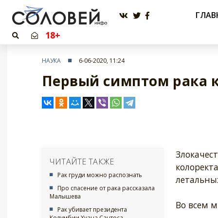
ГЛАВ
18+
НАУКА
6-06-2020, 11:24
Первый симптом рака 
Злокачес
ЧИТАЙТЕ ТАКЖЕ
колоректа
Рак груди можно распознать
летальных
Про спасение от рака рассказала
Малышева
Во всем м
Рак убивает президента
Колумбии Хуана Сантоса