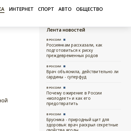
КА
ИНТЕРНЕТ
СПОРТ
АВТО
ОБЩЕСТВО
Лента новостей
В РОССИИ
Россиянкам рассказали, как
подготовиться к риску
преждевременных родов
В РОССИИ
Врач объяснила, действительно ли
сардины - суперфуд
В РОССИИ
Почему ожирение в России
«молодеет» и как его
ной
предотвратить
В РОССИИ
Брусника - природный щит для
здоровья: врач раскрыл секретные
свойства ягоды