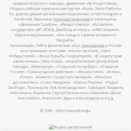
крымскотатарского народа», движение «Артподготовка»,
общероссийская политическая партия «Воля», Meta Platforms
Inc. (руководящая организация социальных сетей Instagram и
Facebook). Признаны
террористическими
и запрещены:
«Движение Талибан», «Имарат Кавказ», «Исламское
государство» (ИГ, ИГИЛ), Джебхад-ан-Нусра, «АУМ Синрике»,
«Братья-мусульмане», «Аль-Каида в странах исламского
Магриба».
Организации, СМИ и физические лица,
признанные
в России
иностранными агентами: «Альянс врачей», «Лига
Избирателей», «Фонд борьбы с коррупцией», «В защиту прав
заключенных», ИАЦ «Сова», «Аналитический Центр Юрия
Левады», «Мемориал», «Открытый Петербург», «Открытая
Россия», «Гуманитарное действие», «Феникс плюс», «Агора»,
«Голос», «Комитет Солдатских матерей», «Женское
достоинство», «Голос Америки», «Кавказ.Реалии», «Радио
Свобода», Пономарев Лев Александрович, Савицкая Людмила
Алексеевна, Маркелов Сергей Евгеньевич, Камалягин Денис
Николаевич, Апахончич Дарья Александровна и
т.д.
© 2006 -
2026
Соловей.инфо