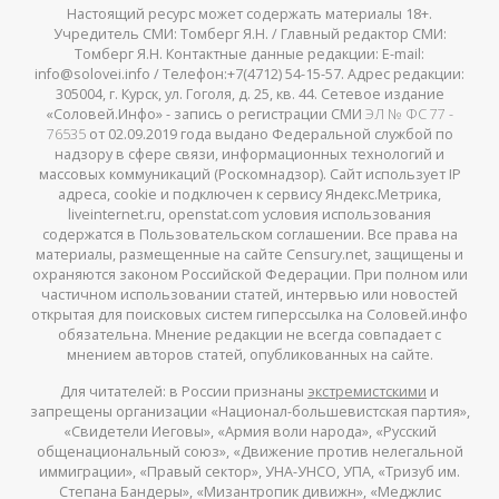
Настоящий ресурс может содержать материалы 18+.
Учредитель СМИ: Томберг Я.Н. / Главный редактор СМИ:
Томберг Я.Н. Контактные данные редакции: E-mail:
info@solovei.info / Телефон:+7(4712) 54-15-57. Адрес редакции:
305004, г. Курск, ул. Гоголя, д. 25, кв. 44. Сетевое издание
«Соловей.Инфо» - запись о регистрации СМИ
ЭЛ № ФС 77 -
76535
от 02.09.2019 года выдано Федеральной службой по
надзору в сфере связи, информационных технологий и
массовых коммуникаций (Роскомнадзор). Сайт использует IP
адреса, cookie и подключен к сервису Яндекс.Метрика,
liveinternet.ru, openstat.com условия использования
содержатся в Пользовательском соглашении. Все права на
материалы, размещенные на сайте Censury.net, защищены и
охраняются законом Российской Федерации. При полном или
частичном использовании статей, интервью или новостей
открытая для поисковых систем гиперссылка на Соловей.инфо
обязательна. Мнение редакции не всегда совпадает с
мнением авторов статей, опубликованных на сайте.
Для читателей: в России признаны
экстремистскими
и
запрещены организации «Национал-большевистская партия»,
«Свидетели Иеговы», «Армия воли народа», «Русский
общенациональный союз», «Движение против нелегальной
иммиграции», «Правый сектор», УНА-УНСО, УПА, «Тризуб им.
Степана Бандеры», «Мизантропик дивижн», «Меджлис