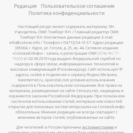
Редакция
Пользовательское соглашение
Политика конфиденциальности
Настоящий ресурс может содержать материалы 18+.
Учредитель СМИ: Томберг Я.Н. / Главный редактор СМИ:
Томберг Я.Н. Контактные данные редакции: E-mail:
info@solovei.info / Телефон:+7(4712) 54-15-57. Адрес редакции:
305004, г. Курск, ул. Гоголя, д. 25, кв. 44. Сетевое издание
«Соловей.Инфо» - запись о регистрации СМИ
ЭЛ № ФС 77 -
76535
от 02.09.2019 года выдано Федеральной службой по
надзору в сфере связи, информационных технологий и
массовых коммуникаций (Роскомнадзор). Сайт использует IP
адреса, cookie и подключен к сервису Яндекс.Метрика,
liveinternet.ru, openstat.com условия использования
содержатся в Пользовательском соглашении. Все права на
материалы, размещенные на сайте Censury.net, защищены и
охраняются законом Российской Федерации. При полном или
частичном использовании статей, интервью или новостей
открытая для поисковых систем гиперссылка на Соловей.инфо
обязательна. Мнение редакции не всегда совпадает с
мнением авторов статей, опубликованных на сайте.
Для читателей: в России признаны
экстремистскими
и
запрещены организации «Национал-большевистская партия»,