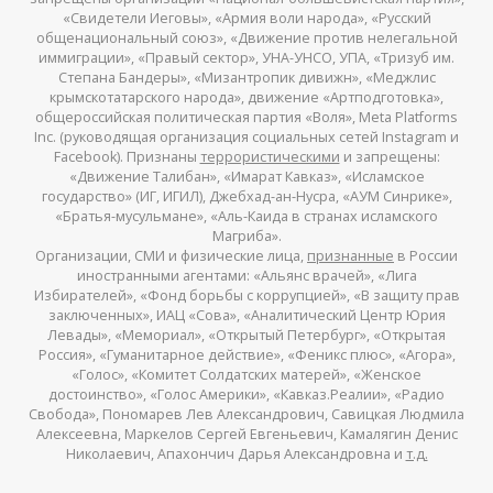
«Свидетели Иеговы», «Армия воли народа», «Русский
общенациональный союз», «Движение против нелегальной
иммиграции», «Правый сектор», УНА-УНСО, УПА, «Тризуб им.
Степана Бандеры», «Мизантропик дивижн», «Меджлис
крымскотатарского народа», движение «Артподготовка»,
общероссийская политическая партия «Воля», Meta Platforms
Inc. (руководящая организация социальных сетей Instagram и
Facebook). Признаны
террористическими
и запрещены:
«Движение Талибан», «Имарат Кавказ», «Исламское
государство» (ИГ, ИГИЛ), Джебхад-ан-Нусра, «АУМ Синрике»,
«Братья-мусульмане», «Аль-Каида в странах исламского
Магриба».
Организации, СМИ и физические лица,
признанные
в России
иностранными агентами: «Альянс врачей», «Лига
Избирателей», «Фонд борьбы с коррупцией», «В защиту прав
заключенных», ИАЦ «Сова», «Аналитический Центр Юрия
Левады», «Мемориал», «Открытый Петербург», «Открытая
Россия», «Гуманитарное действие», «Феникс плюс», «Агора»,
«Голос», «Комитет Солдатских матерей», «Женское
достоинство», «Голос Америки», «Кавказ.Реалии», «Радио
Свобода», Пономарев Лев Александрович, Савицкая Людмила
Алексеевна, Маркелов Сергей Евгеньевич, Камалягин Денис
Николаевич, Апахончич Дарья Александровна и
т.д.