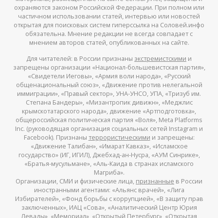
охраняются законом Российской Федерации. При полном или
частичном использовании статей, интервью или новостей
открытая для поисковых систем гиперссылка на Соловей.инфо
обязательна. Мнение редакции не всегда совпадает с
мнением авторов статей, опубликованных на сайте.
Для читателей: в России признаны
экстремистскими
и
запрещены организации «Национал-большевистская партия»,
«Свидетели Иеговы», «Армия воли народа», «Русский
общенациональный союз», «Движение против нелегальной
иммиграции», «Правый сектор», УНА-УНСО, УПА, «Тризуб им.
Степана Бандеры», «Мизантропик дивижн», «Меджлис
крымскотатарского народа», движение «Артподготовка»,
общероссийская политическая партия «Воля», Meta Platforms
Inc. (руководящая организация социальных сетей Instagram и
Facebook). Признаны
террористическими
и запрещены:
«Движение Талибан», «Имарат Кавказ», «Исламское
государство» (ИГ, ИГИЛ), Джебхад-ан-Нусра, «АУМ Синрике»,
«Братья-мусульмане», «Аль-Каида в странах исламского
Магриба».
Организации, СМИ и физические лица,
признанные
в России
иностранными агентами: «Альянс врачей», «Лига
Избирателей», «Фонд борьбы с коррупцией», «В защиту прав
заключенных», ИАЦ «Сова», «Аналитический Центр Юрия
Левады», «Мемориал», «Открытый Петербург», «Открытая