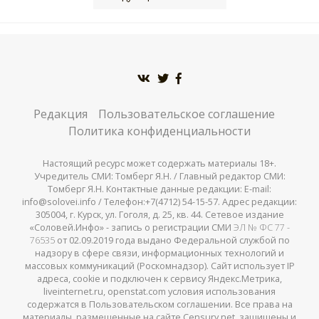
Редакция
Пользовательское соглашение
Политика конфиденциальности
Настоящий ресурс может содержать материалы 18+.
Учредитель СМИ: Томберг Я.Н. / Главный редактор СМИ:
Томберг Я.Н. Контактные данные редакции: E-mail:
info@solovei.info / Телефон:+7(4712) 54-15-57. Адрес редакции:
305004, г. Курск, ул. Гоголя, д. 25, кв. 44. Сетевое издание
«Соловей.Инфо» - запись о регистрации СМИ
ЭЛ № ФС 77 -
76535
от 02.09.2019 года выдано Федеральной службой по
надзору в сфере связи, информационных технологий и
массовых коммуникаций (Роскомнадзор). Сайт использует IP
адреса, cookie и подключен к сервису Яндекс.Метрика,
liveinternet.ru, openstat.com условия использования
содержатся в Пользовательском соглашении. Все права на
материалы, размещенные на сайте Censury.net, защищены и