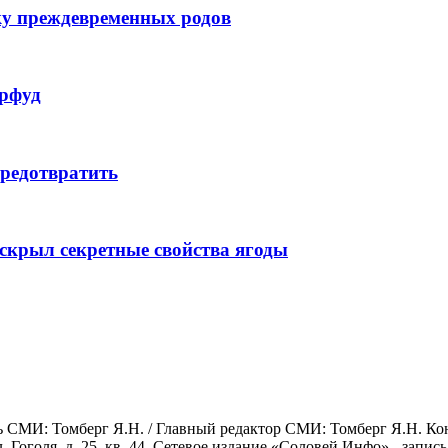
ску преждевременных родов
ерфуд
предотвратить
аскрыл секретные свойства ягоды
СМИ: Томберг Я.Н. / Главный редактор СМИ: Томберг Я.Н. Конта
ул. Гоголя, д. 25, кв. 44. Сетевое издание «Соловей.Инфо» - зап