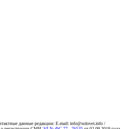
ктные данные редакции: E-mail: info@solovei.info /
ись о регистрации СМИ
ЭЛ № ФС 77 - 76535
от 02.09.2019 года