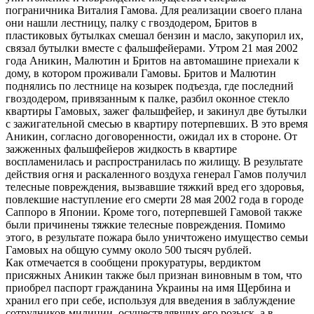
пограничника Виталия Гамова. Для реализации своего плана
они нашли лестницу, палку с гвоздодером, Бритов в
пластиковых бутылках смешал бензин и масло, закупорил их,
связал бутылки вместе с фальшфейерами. Утром 21 мая 2002
года Аникин, Малютин и Бритов на автомашине приехали к
дому, в котором проживали Гамовы. Бритов и Малютин
поднялись по лестнице на козырек подъезда, где последний
гвоздодером, привязанным к палке, разбил оконное стекло
квартиры Гамовых, зажег фальшфейер, и закинул две бутылки
с зажигательной смесью в квартиру потерпевших. В это время
Аникин, согласно договоренности, ожидал их в стороне. От
зажженных фальшфейеров жидкость в квартире
воспламенилась и распространилась по жилищу. В результате
действия огня и раскаленного воздуха генерал Гамов получил
телесные повреждения, вызвавшие тяжкий вред его здоровья,
повлекшие наступление его смерти 28 мая 2002 года в городе
Саппоро в Японии. Кроме того, потерпевшей Гамовой также
были причинены тяжкие телесные повреждения. Помимо
этого, в результате пожара было уничтожено имущество семьи
Гамовых на общую сумму около 500 тысяч рублей.
Как отмечается в сообщени прокуратуры, вердиктом
присяжных Аникин также был признан виновным в том, что
приобрел паспорт гражданина Украины на имя Щербина и
хранил его при себе, используя для введения в заблуждение
сотрудников милиции, осуществлявших его розыск, а в