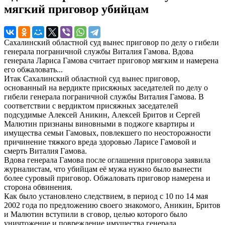
мягкий приговор убийцам
Сахалинский областной суд вынес приговор по делу о гибели
генерала пограничной службы Виталия Гамова. Вдова
генерала Лариса Гамова считает приговор мягким и намерена
его обжаловать...
Итак Сахалинский областной суд вынес приговор,
основанный на вердикте присяжных заседателей по делу о
гибели генерала пограничной службы Виталия Гамова. В
соответствии с вердиктом присяжных заседателей
подсудимые Алексей Аникин, Алексей Бритов и Сергей
Малютин признаны виновными в поджоге квартиры и
имущества семьи Гамовых, повлекшего по неосторожности
причинение тяжкого вреда здоровью Ларисе Гамовой и
смерть Виталия Гамова.
Вдова генерала Гамова после оглашения приговора заявила
журналистам, что убийцам её мужа нужно было вынести
более суровый приговор. Обжаловать приговор намерена и
сторона обвинения.
Как было установлено следствием, в период с 10 по 14 мая
2002 года по предложению своего знакомого, Аникин, Бритов
и Малютин вступили в сговор, целью которого было
уничтожение и повреждение имущества генерала