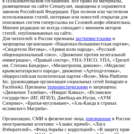
в Пользовательском соглашении. Все права на материалы,
размещенные на сайте Censury.net, защищены и охраняются
законом Российской Федерации. При полном или частичном
использовании статей, интервью или новостей открытая для
поисковых систем гиперссылка на Соловей.инфо обязательна.
Мнение редакции не всегда совпадает с мнением авторов
статей, опубликованных на сайте.
Для читателей: в России признаны
экстремистскими
и
запрещены организации «Национал-большевистская партия»,
«Свидетели Иеговы», «Армия воли народа», «Русский
общенациональный союз», «Движение против нелегальной
иммиграции», «Правый сектор», УНА-УНСО, УПА, «Тризуб
им. Степана Бандеры», «Мизантропик дивижн», «Меджлис
крымскотатарского народа», движение «Артподготовка»,
общероссийская политическая партия «Воля», Meta Platforms
Inc. (руководящая организация социальных сетей Instagram и
Facebook). Признаны
террористическими
и запрещены:
«Движение Талибан», «Имарат Кавказ», «Исламское
государство» (ИГ, ИГИЛ), Джебхад-ан-Нусра, «АУМ
Синрике», «Братья-мусульмане», «Аль-Каида в странах
исламского Магриба».
Организации, СМИ и физические лица,
признанные
в России
иностранными агентами: «Альянс врачей», «Лига
Избирателей», «Фонд борьбы с коррупцией», «В защиту прав