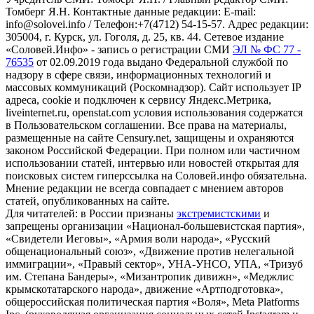
Томберг Я.Н. Контактные данные редакции: E-mail:
info@solovei.info / Телефон:+7(4712) 54-15-57. Адрес редакции:
305004, г. Курск, ул. Гоголя, д. 25, кв. 44. Сетевое издание
«Соловей.Инфо» - запись о регистрации СМИ
ЭЛ № ФС 77 -
76535
от 02.09.2019 года выдано Федеральной службой по
надзору в сфере связи, информационных технологий и
массовых коммуникаций (Роскомнадзор). Сайт использует IP
адреса, cookie и подключен к сервису Яндекс.Метрика,
liveinternet.ru, openstat.com условия использования содержатся
в Пользовательском соглашении. Все права на материалы,
размещенные на сайте Censury.net, защищены и охраняются
законом Российской Федерации. При полном или частичном
использовании статей, интервью или новостей открытая для
поисковых систем гиперссылка на Соловей.инфо обязательна.
Мнение редакции не всегда совпадает с мнением авторов
статей, опубликованных на сайте.
Для читателей: в России признаны
экстремистскими
и
запрещены организации «Национал-большевистская партия»,
«Свидетели Иеговы», «Армия воли народа», «Русский
общенациональный союз», «Движение против нелегальной
иммиграции», «Правый сектор», УНА-УНСО, УПА, «Тризуб
им. Степана Бандеры», «Мизантропик дивижн», «Меджлис
крымскотатарского народа», движение «Артподготовка»,
общероссийская политическая партия «Воля», Meta Platforms