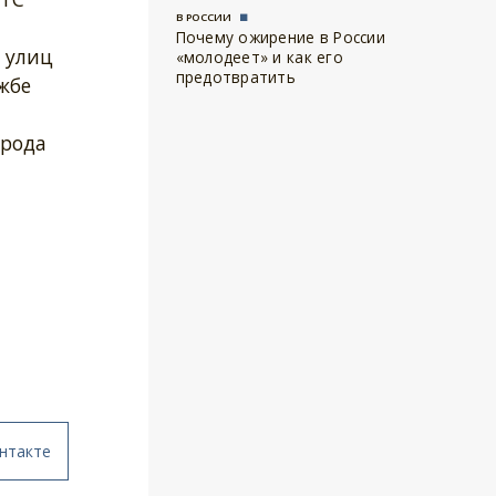
В РОССИИ
Почему ожирение в России
и улиц
«молодеет» и как его
предотвратить
жбе
орода
нтакте