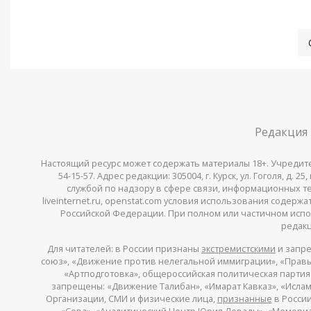
Редакция
Настоящий ресурс может содержать материалы 18+. Учредитель 
54-15-57. Адрес редакции: 305004, г. Курск, ул. Гоголя, д.
службой по надзору в сфере связи, информационных тех
liveinternet.ru, openstat.com условия использования содер
Российской Федерации. При полном или частичном испо
редакц
Для читателей: в России признаны
экстремистскими
и запре
союз», «Движение против нелегальной иммиграции», «Правый
«Артподготовка», общероссийская политическая партия «
запрещены: «Движение Талибан», «Имарат Кавказ», «Исламс
Организации, СМИ и физические лица,
признанные
в России