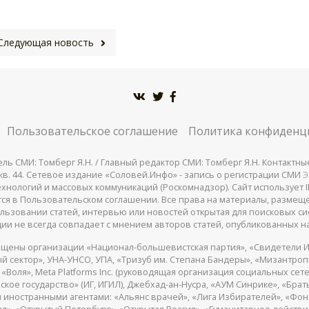
Следующая новость
Пользовательское соглашение
Политика конфиденц
СМИ: Томберг Я.Н. / Главный редактор СМИ: Томберг Я.Н. Контактные д
 25, кв. 44. Сетевое издание «Соловей.Инфо» - запись о регистрации СМИ
Э
нологий и массовых коммуникаций (Роскомнадзор). Сайт использует IP
жатся в Пользовательском соглашении. Все права на материалы, разме
льзовании статей, интервью или новостей открытая для поисковых си
ии не всегда совпадает с мнением авторов статей, опубликованных на
щены организации «Национал-большевистская партия», «Свидетели И
 сектор», УНА-УНСО, УПА, «Тризуб им. Степана Бандеры», «Мизантро
Воля», Meta Platforms Inc. (руководящая организация социальных сете
кое государство» (ИГ, ИГИЛ), Джебхад-ан-Нусра, «АУМ Синрике», «Брать
 иностранными агентами: «Альянс врачей», «Лига Избирателей», «Фон