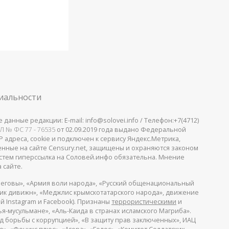
иальности
анные редакции: E-mail: info@solovei.info / Телефон:+7(4712)
Л № ФС 77 - 76535
от 02.09.2019 года выдано Федеральной
 адреса, cookie и подключен к сервису Яндекс.Метрика,
щенные на сайте Censury.net, защищены и охраняются законом
стем гиперссылка на Соловей.инфо обязательна. Мнение
 сайте.
еговы», «Армия воли народа», «Русский общенациональный
пик дивижн», «Меджлис крымскотатарского народа», движение
й Instagram и Facebook). Признаны
террористическими
и
я-мусульмане», «Аль-Каида в странах исламского Магриба».
д борьбы с коррупцией», «В защиту прав заключенных», ИАЦ