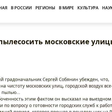
НАЯ
В РОССИИ
РЕГИОНЫ
В МИРЕ
КУЛЬТУРА
НАУ
пылесосить московские улиц
й градоначальник Сергей Собянин убежден, что,
на чистоту московских улиц, городской воздух все
н пылью…
боченность этим фактом он высказал на выездном
 по вопросу о готовности городских служб к работ
имний период, которое прошло в понедельник на 