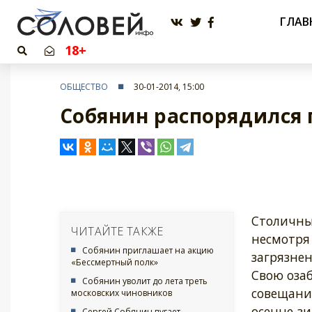
ГЛАВ
18+
ОБЩЕСТВО
30-01-2014, 15:00
Собянин распорядился 
Столичны
ЧИТАЙТЕ ТАКЖЕ
несмотря 
Собянин приглашает на акцию
загрязне
«Бессмертный полк»
Свою оза
Собянин уволит до лета треть
совещании
московских чиновников
осенне-з
Сергей Собянин пугает