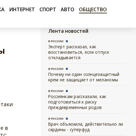
КА
ИНТЕРНЕТ
СПОРТ
АВТО
ОБЩЕСТВО
Лента новостей
В РОССИИ
Эксперт рассказал, как
ы
восстановиться, если отпуск
откладывается
В РОССИИ
Почему ни один солнцезащитный
крем не защищает от меланомы
В РОССИИ
Россиянкам рассказали, как
подготовиться к риску
-таки
преждевременных родов
В РОССИИ
Врач объяснила, действительно ли
е в
сардины - суперфуд
РТС