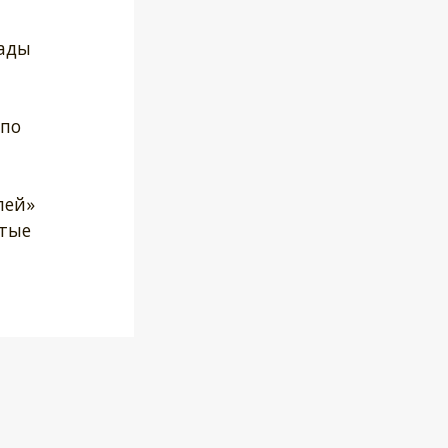
сады
 по
лей»
ытые
о