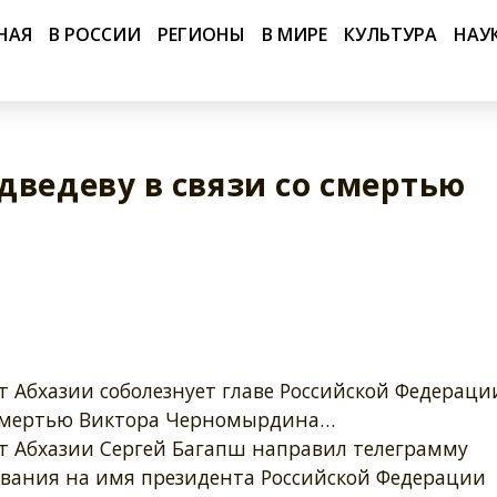
НАЯ
В РОССИИ
РЕГИОНЫ
В МИРЕ
КУЛЬТУРА
НАУ
дведеву в связи со смертью
 Абхазии соболезнует главе Российской Федераци
 смертью Виктора Черномырдина…
т Абхазии Сергей Багапш направил телеграмму
ования на имя президента Российской Федерации