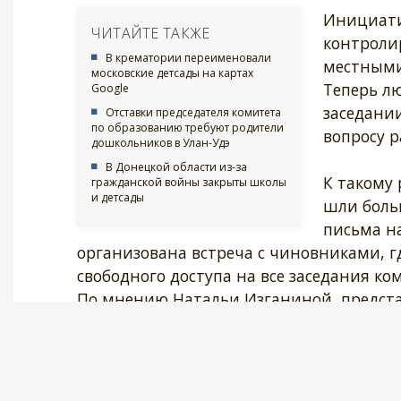
Инициати
ЧИТАЙТЕ ТАКЖЕ
контролир
В крематории переименовали
местным
московские детсады на картах
Теперь л
Google
заседани
Отставки председателя комитета
по образованию требуют родители
вопросу р
дошкольников в Улан-Удэ
В Донецкой области из-за
К такому 
гражданской войны закрыты школы
и детсады
шли боль
письма на
организована встреча с чиновниками, г
свободного доступа на все заседания ко
По мнению Натальи Изганиной, предста
присутствовать на комиссии будет мног
«контролера».
Также родители Екатеринбурга намерен
(автоматического учета и распределения