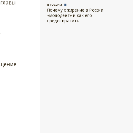
 главы
В РОССИИ
Почему ожирение в России
«молодеет» и как его
предотвратить
е
ищение