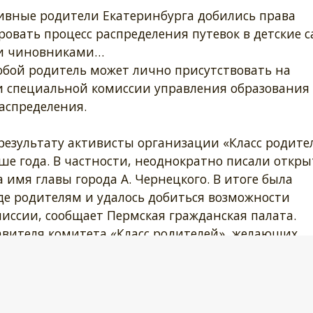
вные родители Екатеринбурга добились права
овать процесс распределения путевок в детские 
и чиновниками…
юбой родитель может лично присутствовать на
и специальной комиссии управления образования
аспределения.
результату активисты организации «Класс родите
ше года. В частности, неоднократно писали откр
 имя главы города А. Чернецкого. В итоге была
де родителям и удалось добиться возможности
миссии, сообщает Пермская гражданская палата.
вителя комитета «Класс родителей», желающих
о, и придется с помощью лотереи выбирать одног
ы отслеживать работу электронной очереди
 дошкольников в детские сады).