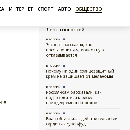
КА
ИНТЕРНЕТ
СПОРТ
АВТО
ОБЩЕСТВО
Лента новостей
В РОССИИ
Эксперт рассказал, как
восстановиться, если отпуск
откладывается
В РОССИИ
Почему ни один солнцезащитный
крем не защищает от меланомы
В РОССИИ
Россиянкам рассказали, как
подготовиться к риску
и в
преждевременных родов
В РОССИИ
Врач объяснила, действительно ли
сардины - суперфуд