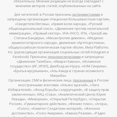
обязательна. Мнение редакции не всегда совпадает с
мнением авторов статей, опубликованных на сайте.
Для читателей: в России признаны
экстремистскими
и
запрещены организации «Национал-большевистская партия»,
«Свидетели Иеговы», «Армия воли народа», «Русский
общенациональный союз», «Движение против нелегальной
иммиграции», «Правый сектор», УНА-УНСО, УПА, «Тризуб им.
Степана Бандеры», «Мизантропик дивижн», «Меджлис
крымскотатарского народа», движение «Артподготовка»,
общероссийская политическая партия «Воля», Meta Platforms
Inc. (руководящая организация социальных сетей Instagram и
Facebook). Признаны
террористическими
и запрещены:
«Движение Талибан», «Имарат Кавказ», «Исламское
государство» (ИГ, ИГИЛ), Джебхад-ан-Нусра, «АУМ Синрике»,
«Братья-мусульмане», «Аль-Каида в странах исламского
Магриба».
Организации, СМИ и физические лица,
признанные
в России
иностранными агентами: «Альянс врачей», «Лига
Избирателей», «Фонд борьбы с коррупцией», «В защиту прав
заключенных», ИАЦ «Сова», «Аналитический Центр Юрия
Левады», «Мемориал», «Открытый Петербург», «Открытая
Россия», «Гуманитарное действие», «Феникс плюс», «Агора»,
«Голос», «Комитет Солдатских матерей», «Женское
достоинство», «Голос Америки», «Кавказ.Реалии», «Радио