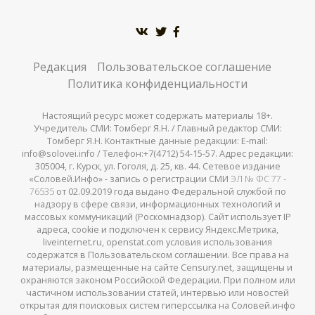
Редакция
Пользовательское соглашение
Политика конфиденциальности
Настоящий ресурс может содержать материалы 18+.
Учредитель СМИ: Томберг Я.Н. / Главный редактор СМИ:
Томберг Я.Н. Контактные данные редакции: E-mail:
info@solovei.info / Телефон:+7(4712) 54-15-57. Адрес редакции:
305004, г. Курск, ул. Гоголя, д. 25, кв. 44. Сетевое издание
«Соловей.Инфо» - запись о регистрации СМИ
ЭЛ № ФС 77 -
76535
от 02.09.2019 года выдано Федеральной службой по
надзору в сфере связи, информационных технологий и
массовых коммуникаций (Роскомнадзор). Сайт использует IP
адреса, cookie и подключен к сервису Яндекс.Метрика,
liveinternet.ru, openstat.com условия использования
содержатся в Пользовательском соглашении. Все права на
материалы, размещенные на сайте Censury.net, защищены и
охраняются законом Российской Федерации. При полном или
частичном использовании статей, интервью или новостей
открытая для поисковых систем гиперссылка на Соловей.инфо