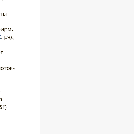
ены
фирм,
К
, ряд
ет
поток»
-
m
F),