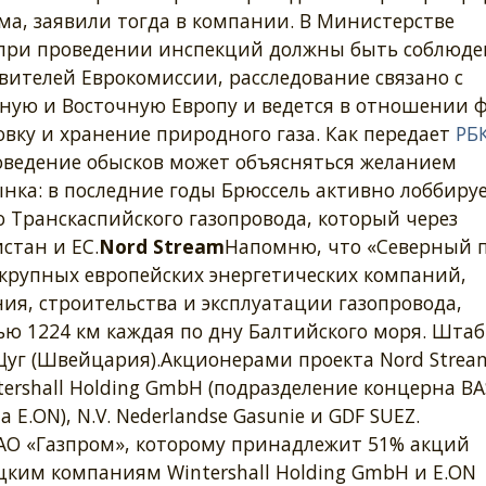
а, заявили тогда в компании. В Министерстве
о при проведении инспекций должны быть соблюд
вителей Еврокомиссии, расследование связано с
ьную и Восточную Европу и ведется в отношении 
вку и хранение природного газа. Как передает
РБ
оведение обысков может объясняться желанием
ынка: в последние годы Брюссель активно лоббиру
о Транскаспийского газопровода, который через
стан и ЕС.
Nord Stream
Напомню, что «Северный 
крупных европейских энергетических компаний,
ия, строительства и эксплуатации газопровода,
ью 1224 км каждая по дну Балтийского моря. Штаб
 Цуг (Швейцария).Акционерами проекта Nord Strea
rshall Holding GmbH (подразделение концерна BAS
E.ON), N.V. Nederlandse Gasunie и GDF SUEZ.
О «Газпром», которому принадлежит 51% акций
ким компаниям Wintershall Holding GmbH и E.ON