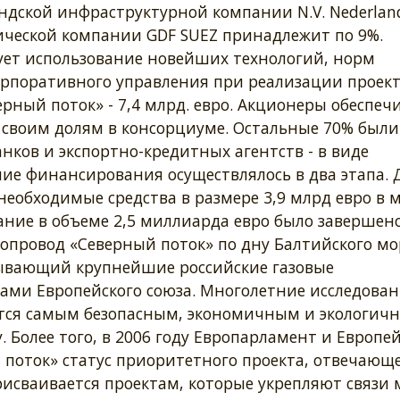
андской инфраструктурной компании N.V. Nederlan
ической компании GDF SUEZ принадлежит по 9%.
ет использование новейших технологий, норм
орпоративного управления при реализации проект
рный поток» - 7,4 млрд. евро. Акционеры обеспеч
своим долям в консорциуме. Остальные 70% были
нков и экспортно-кредитных агентств - в виде
ие финансирования осуществлялось в два этапа. 
еобходимые средства в размере 3,9 млрд евро в 
ание в объеме 2,5 миллиарда евро было завершено
зопровод «Северный поток» по дну Балтийского мо
ывающий крупнейшие российские газовые
ами Европейского союза. Многолетние исследова
яется самым безопасным, экономичным и экологич
. Более того, в 2006 году Европарламент и Европе
 поток» статус приоритетного проекта, отвечающ
присваивается проектам, которые укрепляют связи