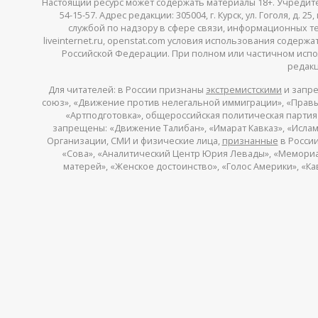
Настоящий ресурс может содержать материалы 18+. Учредитель 
54-15-57. Адрес редакции: 305004, г. Курск, ул. Гоголя, д.
службой по надзору в сфере связи, информационных тех
liveinternet.ru, openstat.com условия использования содер
Российской Федерации. При полном или частичном испо
редакц
Для читателей: в России признаны
экстремистскими
и запре
союз», «Движение против нелегальной иммиграции», «Правый
«Артподготовка», общероссийская политическая партия «
запрещены: «Движение Талибан», «Имарат Кавказ», «Исламс
Организации, СМИ и физические лица,
признанные
в России
«Сова», «Аналитический Центр Юрия Левады», «Мемориал»
матерей», «Женское достоинство», «Голос Америки», «К