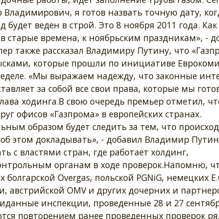
Владимирович, я готов назвать точную дату, ког
д будет веден в строй. Это 8 ноября 2011 года. Как
в старые времена, к ноябрьским праздникам», - 
лер также рассказал Владимиру Путину, что «Газп
бысками, которые прошли по инициативе Еврокоми
еделе. «Мы выражаем надежду, что законные инт
тавляет за собой все свои права, которые мы гото
лава ходинга.В свою очередь премьер отметил, чт
уг офисов «Газпрома» в европейских странах.
ным образом будет следить за тем, что происхо
 об этом докладывать», - добавил Владимир Путин
ь с властями стран, где работает холдинг,
нтрольным органам в ходе проверок.Напомню, чт
 болгарской Overgas, польской PGNiG, немецких E
ии, австрийской OMV и других дочерних и партнер
иданные инспекции, проведенные 28 и 27 сентябр
ются повторением ранее проведенных проверок ря