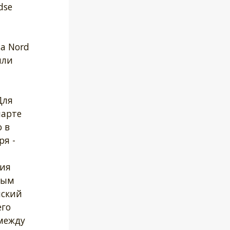
dse
а Nord
или
Для
марте
 в
ря -
ния
ным
йский
его
 между