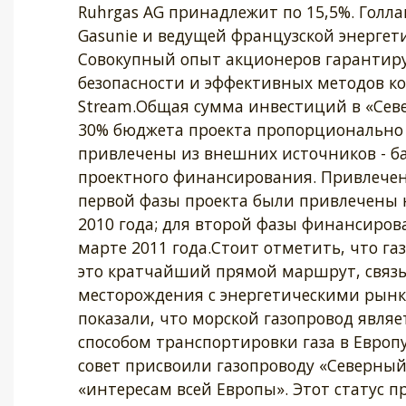
Ruhrgas AG принадлежит по 15,5%. Голл
Gasunie и ведущей французской энергет
Совокупный опыт акционеров гарантиру
безопасности и эффективных методов к
Stream.Общая сумма инвестиций в «Севе
30% бюджета проекта пропорционально 
привлечены из внешних источников - ба
проектного финансирования. Привлечен
первой фазы проекта были привлечены н
2010 года; для второй фазы финансиров
марте 2011 года.Стоит отметить, что га
это кратчайший прямой маршрут, связ
месторождения с энергетическими рынк
показали, что морской газопровод явл
способом транспортировки газа в Европу
совет присвоили газопроводу «Северный
«интересам всей Европы». Этот статус 