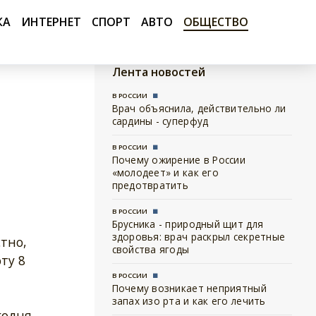
КА
ИНТЕРНЕТ
СПОРТ
АВТО
ОБЩЕСТВО
Лента новостей
В РОССИИ
Врач объяснила, действительно ли
сардины - суперфуд
В РОССИИ
Почему ожирение в России
«молодеет» и как его
предотвратить
В РОССИИ
Брусника - природный щит для
здоровья: врач раскрыл секретные
тно,
свойства ягоды
ту 8
В РОССИИ
Почему возникает неприятный
запах изо рта и как его лечить
годня,