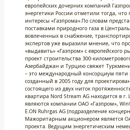
европейских дочерних компаний Газпром
энергетики России отметили тогда, чт
интересы «Газпрома».По словам предста
поставками природного газа в Централ
вовлеченных в снабжение, транспортиро
экспертов уже выразили мнение, что пр
«выдавить» «Газпром» с европейского р
проект строительства 300-километровог
Азербайджан и Турцию свяжет Туркмени
– это международный консорциум пяти 
созданный в 2005 году для проектирован
состоящего из двух ниток протяженност
квартира Nord Stream AG находится в г.
являются компании ОАО «Газпром», Winte
E.ON Ruhrgas AG (подразделение концерна 
Мажоритарным акционером является ОА
проекта. Ведущим энергетическим немец