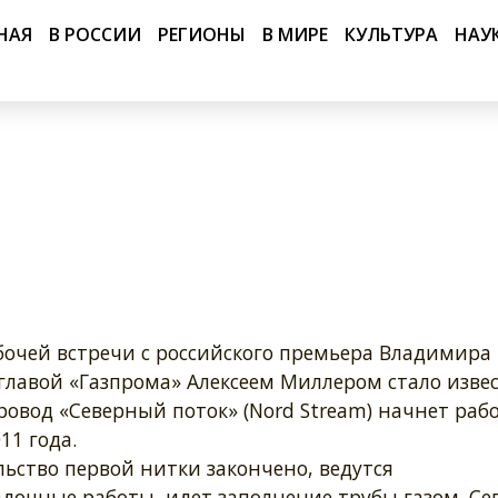
НАЯ
В РОССИИ
РЕГИОНЫ
В МИРЕ
КУЛЬТУРА
НАУ
бочей встречи с российского премьера Владимира
главой «Газпрома» Алексеем Миллером стало извес
ровод «Северный поток» (Nord Stream) начнет рабо
11 года.
ьство первой нитки закончено, ведутся
дочные работы, идет заполнение трубы газом. Се