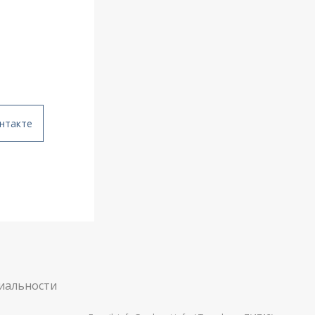
нтакте
иальности