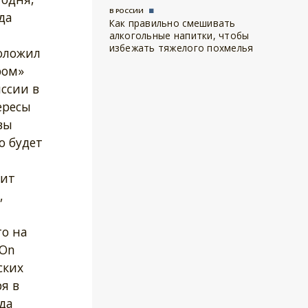
В РОССИИ
да
Как правильно смешивать
алкогольные напитки, чтобы
избежать тяжелого похмелья
доложил
ром»
ссии в
ересы
вы
о будет
дит
,
о на
.On
ских
я в
да