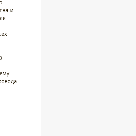
о
тва и
ля
сех
а
ьему
ровода