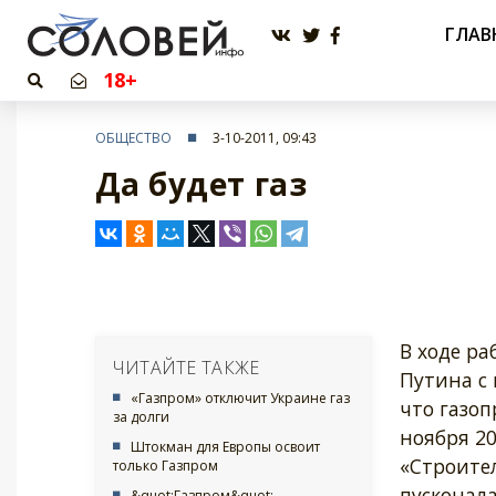
ГЛАВ
18+
ОБЩЕСТВО
3-10-2011, 09:43
Да будет газ
В ходе ра
ЧИТАЙТЕ ТАКЖЕ
Путина с 
«Газпром» отключит Украине газ
что газоп
за долги
ноября 20
Штокман для Европы освоит
«Строител
только Газпром
пусконала
&quot;Газпром&quot;