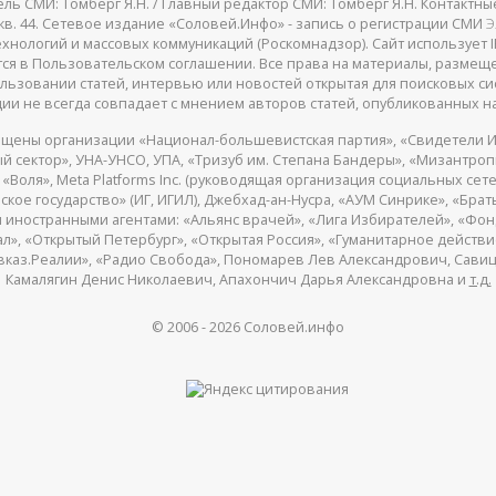
СМИ: Томберг Я.Н. / Главный редактор СМИ: Томберг Я.Н. Контактные д
 25, кв. 44. Сетевое издание «Соловей.Инфо» - запись о регистрации СМИ
Э
нологий и массовых коммуникаций (Роскомнадзор). Сайт использует IP
жатся в Пользовательском соглашении. Все права на материалы, разме
льзовании статей, интервью или новостей открытая для поисковых си
ии не всегда совпадает с мнением авторов статей, опубликованных на
щены организации «Национал-большевистская партия», «Свидетели И
 сектор», УНА-УНСО, УПА, «Тризуб им. Степана Бандеры», «Мизантро
Воля», Meta Platforms Inc. (руководящая организация социальных сете
кое государство» (ИГ, ИГИЛ), Джебхад-ан-Нусра, «АУМ Синрике», «Брать
 иностранными агентами: «Альянс врачей», «Лига Избирателей», «Фон
, «Открытый Петербург», «Открытая Россия», «Гуманитарное действие»
авказ.Реалии», «Радио Свобода», Пономарев Лев Александрович, Сав
Камалягин Денис Николаевич, Апахончич Дарья Александровна и
т.д.
© 2006 -
2026
Соловей.инфо