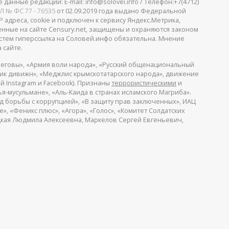
анные редакции: E-mail: info@solovei.info / Телефон:+7(4712)
Л № ФС 77 - 76535
от 02.09.2019 года выдано Федеральной
 адреса, cookie и подключен к сервису Яндекс.Метрика,
щенные на сайте Censury.net, защищены и охраняются законом
стем гиперссылка на Соловей.инфо обязательна. Мнение
 сайте.
еговы», «Армия воли народа», «Русский общенациональный
пик дивижн», «Меджлис крымскотатарского народа», движение
й Instagram и Facebook). Признаны
террористическими
и
я-мусульмане», «Аль-Каида в странах исламского Магриба».
д борьбы с коррупцией», «В защиту прав заключенных», ИАЦ
, «Феникс плюс», «Агора», «Голос», «Комитет Солдатских
ицкая Людмила Алексеевна, Маркелов Сергей Евгеньевич,