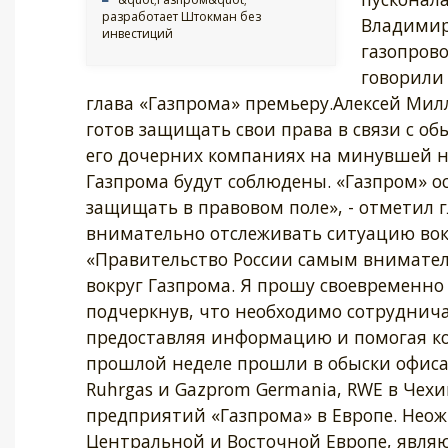
разработает Штокман без
Владимир 
инвестиций
газопрово
говорили 
глава «Газпрома» премьеру.Алексей Мил
готов защищать свои права в связи с о
его дочерних компаниях на минувшей н
Газпрома будут соблюдены. «Газпром» ос
защищать в правовом поле», - отметил г
внимательно отслеживать ситуацию вокр
«Правительство России самым вниматель
вокруг Газпрома. Я прошу своевременно
подчеркнув, что необходимо сотрудничат
предоставляя информацию и помогая ко
прошлой неделе прошли в обыски офисах
Ruhrgas и Gazprom Germania, RWE в Чех
предприятий «Газпрома» в Европе. Неож
Центральной и Восточной Европе, явля