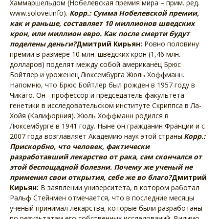
Хаммаршельдом (Нобелевская премия мира – прим. ред.
www.solovei.info).
Корр.: Сумма Нобелевской премии,
как и раньше, составляет 10 миллионов шведских
крон, или миллион евро. Как после смерти будут
поделены деньги?
Дмитрий Кирьян:
Ровно половину
премии в размере 10 млн. шведских крон (1,46 млн.
долларов) поделят между собой американец Брюс
Бойтлер и уроженец Люксембурга Жюль Хоффманн.
Напомню, что Брюс Бойтлер был рожден в 1957 году в
Чикаго. Он - профессор и председатель факультета
генетики в исследовательском институте Скриппса в Ла-
Хойя (Калифорния). Жюль Хоффманн родился в
Люксембурге в 1941 году. Ныне он гражданин Франции и с
2007 года возглавляет Академию наук этой страны.
Корр.:
Прискорбно, что человек, фактически
разработавший лекарство от рака, сам скончался от
этой беспощадной болезни. Почему же ученый не
применил свои открытия, себе же во благо?
Дмитрий
Кирьян:
В заявлении университета, в котором работал
Ральф Стейнмен отмечается, что в последние месяцы
ученый принимал лекарства, которые были разработаны
по результатам его собственных исследований. Видимо,