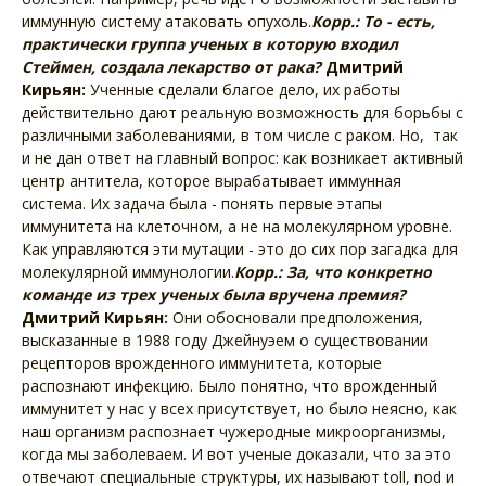
иммунную систему атаковать опухоль.
Корр.: То - есть,
практически группа ученых в которую входил
Стеймен, создала лекарство от рака?
Дмитрий
Кирьян:
Ученные сделали благое дело, их работы
действительно дают реальную возможность для борьбы с
различными заболеваниями, в том числе с раком. Но, так
и не дан ответ на главный вопрос: как возникает активный
центр антитела, которое вырабатывает иммунная
система. Их задача была - понять первые этапы
иммунитета на клеточном, а не на молекулярном уровне.
Как управляются эти мутации - это до сих пор загадка для
молекулярной иммунологии.
Корр.: За, что конкретно
команде из трех ученых была вручена премия?
Дмитрий Кирьян:
Они обосновали предположения,
высказанные в 1988 году Джейнуэем о существовании
рецепторов врожденного иммунитета, которые
распознают инфекцию. Было понятно, что врожденный
иммунитет у нас у всех присутствует, но было неясно, как
наш организм распознает чужеродные микроорганизмы,
когда мы заболеваем. И вот ученые доказали, что за это
отвечают специальные структуры, их называют toll, nod и