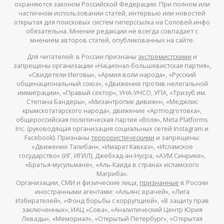
охраняются законом Российской Федерации. При полном или
частичном использовании статей, интервью или новостей
открытая для поисковых систем гиперссылка на Соловей.инфо
обязательна. Мнение редакции не всегда совпадает с
мнением авторов статей, опубликованных на сайте.
Для читателей: в России признаны
экстремистскими
и
запрещены организации «Национал-большевистская партия»,
«Свидетели Иеговы», «Армия воли народа», «Русский
общенациональный союз», «Движение против нелегальной
иммиграции», «Правый сектор», УНА-УНСО, УПА, «Тризуб им.
Степана Бандеры», «Мизантропик дивижн», «Меджлис
крымскотатарского народа», движение «Артподготовка»,
общероссийская политическая партия «Воля», Meta Platforms
Inc. (руководящая организация социальных сетей Instagram и
Facebook). Признаны
террористическими
и запрещены:
«Движение Талибан», «Имарат Кавказ», «Исламское
государство» (ИГ, ИГИЛ), Джебхад-ан-Нусра, «АУМ Синрике»,
«Братья-мусульмане», «Аль-Каида в странах исламского
Магриба».
Организации, СМИ и физические лица,
признанные
в России
иностранными агентами: «Альянс врачей», «Лига
Избирателей», «Фонд борьбы с коррупцией», «В защиту прав
заключенных», ИАЦ «Сова», «Аналитический Центр Юрия
Левады», «Мемориал», «Открытый Петербург», «Открытая