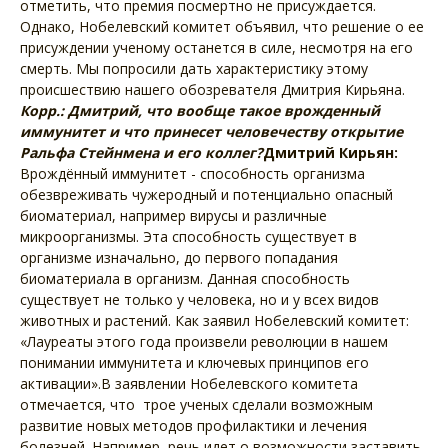
отметить, что премия посмертно не присуждается.
Однако, Нобелевский комитет объявил, что решение о ее
присуждении ученому останется в силе, несмотря на его
смерть. Мы попросили дать характеристику этому
происшествию нашего обозревателя Дмитрия Кирьяна.
Корр.: Дмитрий, что вообще такое врожденный
иммунитет и что принесет человечеству открытие
Ральфа Стейнмена и его коллег?
Дмитрий Кирьян:
Врождённый иммунитет - способность организма
обезвреживать чужеродный и потенциально опасный
биоматериал, например вирусы и различные
микроорганизмы. Эта способность существует в
организме изначально, до первого попадания
биоматериала в организм. Данная способность
существует не только у человека, но и у всех видов
животных и растений. Как заявил Нобелевский комитет:
«Лауреаты этого года произвели революции в нашем
понимании иммунитета и ключевых принципов его
активации».В заявлении Нобелевского комитета
отмечается, что трое ученых сделали возможным
развитие новых методов профилактики и лечения
болезней. Например, речь идет о возможности заставить