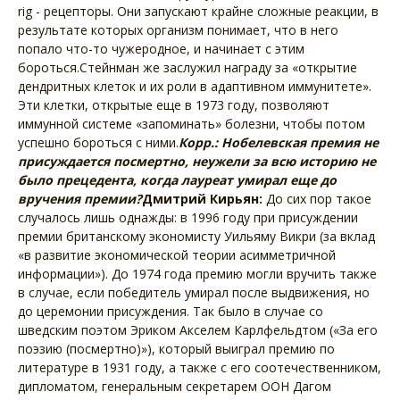
rig - рецепторы. Они запускают крайне сложные реакции, в
результате которых организм понимает, что в него
попало что-то чужеродное, и начинает с этим
бороться.Стейнман же заслужил награду за «открытие
дендритных клеток и их роли в адаптивном иммунитете».
Эти клетки, открытые еще в 1973 году, позволяют
иммунной системе «запоминать» болезни, чтобы потом
успешно бороться с ними.
Корр.: Нобелевская премия не
присуждается посмертно, неужели за всю историю не
было прецедента, когда лауреат умирал еще до
вручения премии?
Дмитрий Кирьян:
До сих пор такое
случалось лишь однажды: в 1996 году при присуждении
премии британскому экономисту Уильяму Викри (за вклад
«в развитие экономической теории асимметричной
информации»). До 1974 года премию могли вручить также
в случае, если победитель умирал после выдвижения, но
до церемонии присуждения. Так было в случае со
шведским поэтом Эриком Акселем Карлфельдтом («За его
поэзию (посмертно)»), который выиграл премию по
литературе в 1931 году, а также с его соотечественником,
дипломатом, генеральным секретарем ООН Дагом