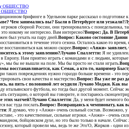
у
ОБЩЕСТВО
ОБЩЕСТВО
диционном брифинге в Удельном парке рассказал о подготовке к 
рыве? Чем занимались вы? Были в Петербурге или уезжали?
Л
я игроков сборной России, они тренировались с понедельника, та
, это никому не интересно. Вам интересно?
Вопрос: Да. В Петерб
жен был уехать на пару дней.
Вопрос: Каково состояние Данни
осстановиться в течение этого сезона. Осталось какое-то время, 
ие восстановиться как можно скорее.
Вопрос: «Анжи» заявляет, ч
тноситесь к этому заявлению?
Лучано Спаллетти:
Я не удивлен,
 Европу. Нам приятно играть с командами и с людьми, которые 
», мы бы не вышли на поле. Мы бы просто не стали играть.
Вопр
авмы восстанавливается, как Семак, а кто-то, например Быст
 при таких повреждениях нужно гораздо больше времени - это пе
трировать свои качества и мастерство.
Вопрос: Вы уже не раз д
лись, на пять с половиной лет осудили Лучано Моджи. Как вы
оду итальянского футбола, но тогда был другой момент. Сейчас 
вать ситуацию, о которой вы говорите, и постараюсь сконцентри
ле этих матчей?
Лучано Спаллетти
: Да, у меня будет немного 
ся вас туда послать.
Вопрос: Возвращаясь к чемпионату, как в
тти
: Я думаю, что у «Анжи» очень сильный состав. Возможно, у
оставе, - это качественные, сильные игроки. «Анжи» - очень сил
андном, бойцовском духе, но это было только в начале. Сейчас ж
сезону, который провели мы, ведь те же Это'О, Жирков - одни и