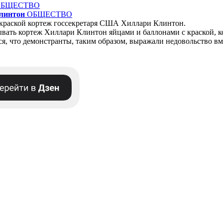
ОБЩЕСТВО
линтон
ОБЩЕСТВО
 краской кортеж госсекретаря США Хиллари Клинтон.
ать кортеж Хиллари Клинтон яйцами и баллонами с краской, ко
ся, что демонстранты, таким образом, выражали недовольство