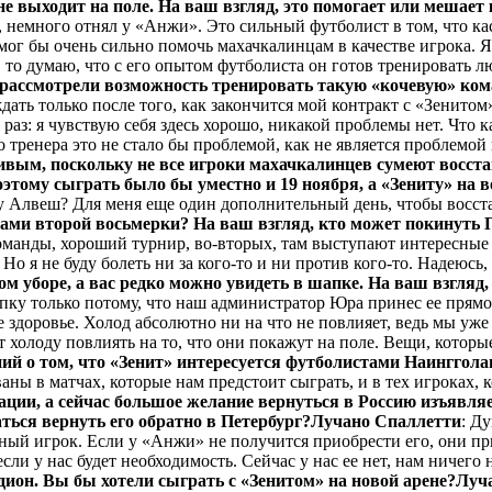
не выходит на поле. На ваш взгляд, это помогает или мешает
, немного отнял у «Анжи». Это сильный футболист в том, что кас
мог бы очень сильно помочь махачкалинцам в качестве игрока. Я 
, то думаю, что с его опытом футболиста он готов тренировать л
ы рассмотрели возможность тренировать такую «кочевую» ко
ть только после того, как закончится мой контракт с «Зенитом»
з: я чувствую себя здесь хорошо, никакой проблемы нет. Что к
тренера это не стало бы проблемой, как не является проблемой 
вым, поскольку не все игроки махачкалинцев сумеют восстано
 поэтому сыграть было бы уместно и 19 ноября, а «Зениту» н
у Алвеш? Для меня еще один дополнительный день, чтобы восст
чами второй восьмерки? На ваш взгляд, кто может покинуть 
манды, хороший турнир, во-вторых, там выступают интересные фу
 Но я не буду болеть ни за кого-то и ни против кого-то. Надеюсь
 уборе, а вас редко можно увидеть в шапке. На ваш взгляд,
апку только потому, что наш администратор Юра принес ее прямо 
е здоровье. Холод абсолютно ни на что не повлияет, ведь мы уже
 холоду повлиять на то, что они покажут на поле. Вещи, которые
ний о том, что «Зенит» интересуется футболистами Наинггол
ваны в матчах, которые нам предстоит сыграть, и в тех игроках, к
ации, а сейчас большое желание вернуться в Россию изъявля
ться вернуть его обратно в Петербург?
Лучано Спаллетти
: Д
ный игрок. Если у «Анжи» не получится приобрести его, они при
сли у нас будет необходимость. Сейчас у нас ее нет, нам ничего 
адион. Вы бы хотели сыграть с «Зенитом» на новой арене?
Луч