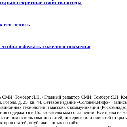
аскрыл секретные свойства ягоды
к его лечить
 чтобы избежать тяжелого похмелья
СМИ: Томберг Я.Н. / Главный редактор СМИ: Томберг Я.Н. Конта
ул. Гоголя, д. 25, кв. 44. Сетевое издание «Соловей.Инфо» - зап
мационных технологий и массовых коммуникаций (Роскомнадзор).
ования содержатся в Пользовательском соглашении. Все права на 
астичном использовании статей, интервью или новостей открыт
второв статей, опубликованных на сайте.