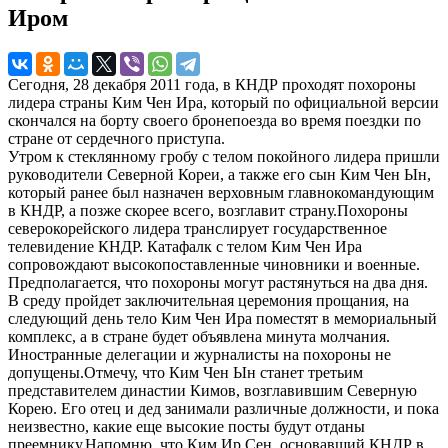
Иром
Сегодня, 28 декабря 2011 года, в КНДР проходят похороны
лидера страны Ким Чен Ира, который по официальной версии
скончался на борту своего бронепоезда во время поездки по
стране от сердечного приступа.
Утром к стеклянному гробу с телом покойного лидера пришли
руководители Северной Кореи, а также его сын Ким Чен Ын,
который ранее был назначен верховным главнокомандующим
в КНДР, а позже скорее всего, возглавит страну.Похороны
северокорейского лидера транслирует государственное
телевидение КНДР. Катафалк с телом Ким Чен Ира
сопровождают высокопоставленные чиновники и военные.
Предполагается, что похороны могут растянуться на два дня.
В среду пройдет заключительная церемония прощания, на
следующий день тело Ким Чен Ира поместят в мемориальный
комплекс, а в стране будет объявлена минута молчания.
Иностранные делегации и журналисты на похороны не
допущены.Отмечу, что Ким Чен Ын станет третьим
представителем династии Кимов, возглавившим Северную
Корею. Его отец и дед занимали различные должности, и пока
неизвестно, какие еще высокие посты будут отданы
преемнику.Напомню, что Ким Ир Сен, основавший КНДР в