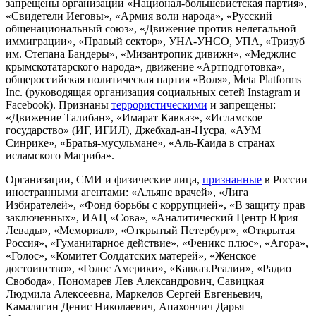
запрещены организации «Национал-большевистская партия»,
«Свидетели Иеговы», «Армия воли народа», «Русский
общенациональный союз», «Движение против нелегальной
иммиграции», «Правый сектор», УНА-УНСО, УПА, «Тризуб
им. Степана Бандеры», «Мизантропик дивижн», «Меджлис
крымскотатарского народа», движение «Артподготовка»,
общероссийская политическая партия «Воля», Meta Platforms
Inc. (руководящая организация социальных сетей Instagram и
Facebook). Признаны
террористическими
и запрещены:
«Движение Талибан», «Имарат Кавказ», «Исламское
государство» (ИГ, ИГИЛ), Джебхад-ан-Нусра, «АУМ
Синрике», «Братья-мусульмане», «Аль-Каида в странах
исламского Магриба».
Организации, СМИ и физические лица,
признанные
в России
иностранными агентами: «Альянс врачей», «Лига
Избирателей», «Фонд борьбы с коррупцией», «В защиту прав
заключенных», ИАЦ «Сова», «Аналитический Центр Юрия
Левады», «Мемориал», «Открытый Петербург», «Открытая
Россия», «Гуманитарное действие», «Феникс плюс», «Агора»,
«Голос», «Комитет Солдатских матерей», «Женское
достоинство», «Голос Америки», «Кавказ.Реалии», «Радио
Свобода», Пономарев Лев Александрович, Савицкая
Людмила Алексеевна, Маркелов Сергей Евгеньевич,
Камалягин Денис Николаевич, Апахончич Дарья