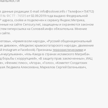
иальности
анные редакции: E-mail: info@solovei.info / Телефон:+7(4712)
Л № ФС 77 - 76535
от 02.09.2019 года выдано Федеральной
 адреса, cookie и подключен к сервису Яндекс.Метрика,
щенные на сайте Censury.net, защищены и охраняются законом
стем гиперссылка на Соловей.инфо обязательна. Мнение
 сайте.
еговы», «Армия воли народа», «Русский общенациональный
пик дивижн», «Меджлис крымскотатарского народа», движение
й Instagram и Facebook). Признаны
террористическими
и
я-мусульмане», «Аль-Каида в странах исламского Магриба».
д борьбы с коррупцией», «В защиту прав заключенных», ИАЦ
, «Феникс плюс», «Агора», «Голос», «Комитет Солдатских
ицкая Людмила Алексеевна, Маркелов Сергей Евгеньевич,