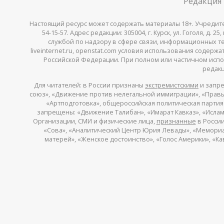
Редакция
Настоящий ресурс может содержать материалы 18+. Учредитель 
54-15-57. Адрес редакции: 305004, г. Курск, ул. Гоголя, д.
службой по надзору в сфере связи, информационных тех
liveinternet.ru, openstat.com условия использования содер
Российской Федерации. При полном или частичном испо
редакц
Для читателей: в России признаны
экстремистскими
и запре
союз», «Движение против нелегальной иммиграции», «Правый
«Артподготовка», общероссийская политическая партия «
запрещены: «Движение Талибан», «Имарат Кавказ», «Исламс
Организации, СМИ и физические лица,
признанные
в России
«Сова», «Аналитический Центр Юрия Левады», «Мемориал»
матерей», «Женское достоинство», «Голос Америки», «К