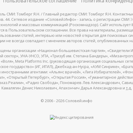
Пользовательское соглашение
Политика конфиденц
СМИ: Томберг Я.Н. / Главный редактор СМИ: Томберг Я.Н. Контактные д
 25, кв. 44. Сетевое издание «Соловей.Инфо» - запись о регистрации СМИ
Э
нологий и массовых коммуникаций (Роскомнадзор). Сайт использует IP
жатся в Пользовательском соглашении. Все права на материалы, разме
льзовании статей, интервью или новостей открытая для поисковых си
ии не всегда совпадает с мнением авторов статей, опубликованных на
щены организации «Национал-большевистская партия», «Свидетели И
 сектор», УНА-УНСО, УПА, «Тризуб им. Степана Бандеры», «Мизантро
Воля», Meta Platforms Inc. (руководящая организация социальных сете
кое государство» (ИГ, ИГИЛ), Джебхад-ан-Нусра, «АУМ Синрике», «Брать
 иностранными агентами: «Альянс врачей», «Лига Избирателей», «Фон
, «Открытый Петербург», «Открытая Россия», «Гуманитарное действие»
авказ.Реалии», «Радио Свобода», Пономарев Лев Александрович, Сав
Камалягин Денис Николаевич, Апахончич Дарья Александровна и
т.д.
© 2006 -
2026
Соловей.инфо