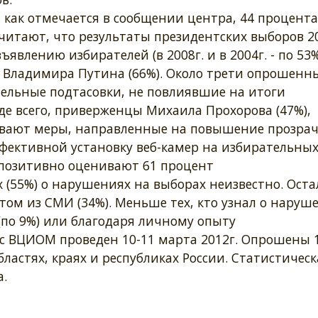
 как отмечается в сообщении центра, 44 процента
читают, что результаты президентских выборов 2
явлению избирателей (в 2008г. и в 2004г. - по 53%
и Владимира Путина (66%). Около трети опрошенн
тельные подтасовки, не повлиявшие на итоги
де всего, приверженцы Михаила Прохорова (47%),
ивают меры, направленные на повышение прозра
фективной установку веб-камер на избирательны
 позитивно оценивают 61 процент
(55%) о нарушениях на выборах неизвестно. Ост
том из СМИ (34%). Меньше тех, кто узнал о наруш
(по 9%) или благодаря личному опыту
с ВЦИОМ проведен 10-11 марта 2012г. Опрошены 
бластях, краях и республиках России. Статистическ
.