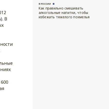
В РОССИИ
Как правильно смешивать
012
алкогольные напитки, чтобы
избежать тяжелого похмелья
). В
ых
чности
х
альные
ениях
1600
ая