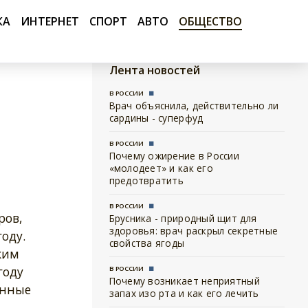
КА
ИНТЕРНЕТ
СПОРТ
АВТО
ОБЩЕСТВО
Лента новостей
В РОССИИ
Врач объяснила, действительно ли
сардины - суперфуд
В РОССИИ
Почему ожирение в России
«молодеет» и как его
предотвратить
В РОССИИ
ров,
Брусника - природный щит для
здоровья: врач раскрыл секретные
году.
свойства ягоды
ким
году
В РОССИИ
Почему возникает неприятный
анные
запах изо рта и как его лечить