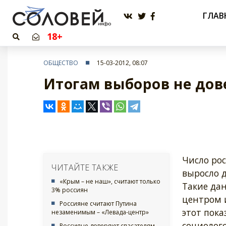
ГЛАВ
18+
ОБЩЕСТВО
15-03-2012, 08:07
Итогам выборов не до
Число ро
ЧИТАЙТЕ ТАКЖЕ
выросло д
«Крым – не наш», считают только
Такие да
3% россиян
центром 
Россияне считают Путина
этот пока
незаменимым – «Левада-центр»
социолого
Россияне доверяют спасателям