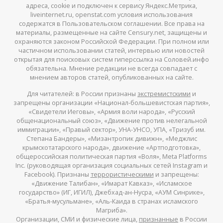
адреса, cookie и подключен к сервису Яндекс.Метрика,
liveinternet.ru, openstat.com условия использования
содержатся в Пользовательском соглашении. Все права на
материалы, размещенные на сайте Censury.net, защищены и
охраняются законом Российской Федерации. При полном или
частичном использовании статей, интервью или новостей
открытая для поисковых систем гиперссылка на Соловей.инфо
обязательна. Мнение редакции не всегда совпадает с
мнением авторов статей, опубликованных на сайте.
Для читателей: в России признаны
экстремистскими
и
запрещены организации «Национал-большевистская партия»,
«Свидетели Иеговы», «Армия воли народа», «Русский
общенациональный союз», «Движение против нелегальной
иммиграции», «Правый сектор», УНА-УНСО, УПА, «Тризуб им.
Степана Бандеры», «Мизантропик дивижн», «Меджлис
крымскотатарского народа», движение «Артподготовка»,
общероссийская политическая партия «Воля», Meta Platforms
Inc. (руководящая организация социальных сетей Instagram и
Facebook). Признаны
террористическими
и запрещены:
«Движение Талибан», «Имарат Кавказ», «Исламское
государство» (ИГ, ИГИЛ), Джебхад-ан-Нусра, «АУМ Синрике»,
«Братья-мусульмане», «Аль-Каида в странах исламского
Магриба».
Организации, СМИ и физические лица,
признанные
в России