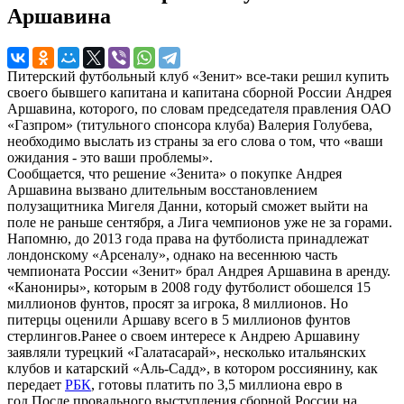
Аршавина
Питерский футбольный клуб «Зенит» все-таки решил купить
своего бывшего капитана и капитана сборной России Андрея
Аршавина, которого, по словам председателя правления ОАО
«Газпром» (титульного спонсора клуба) Валерия Голубева,
необходимо выслать из страны за его слова о том, что «ваши
ожидания - это ваши проблемы».
Сообщается, что решение «Зенита» о покупке Андрея
Аршавина вызвано длительным восстановлением
полузащитника Мигеля Данни, который сможет выйти на
поле не раньше сентября, а Лига чемпионов уже не за горами.
Напомню, до 2013 года права на футболиста принадлежат
лондонскому «Арсеналу», однако на весеннюю часть
чемпионата России «Зенит» брал Андрея Аршавина в аренду.
«Канониры», которым в 2008 году футболист обошелся 15
миллионов фунтов, просят за игрока, 8 миллионов. Но
питерцы оценили Аршаву всего в 5 миллионов фунтов
стерлингов.Ранее о своем интересе к Андрею Аршавину
заявляли турецкий «Галатасарай», несколько итальянских
клубов и катарский «Аль-Садд», в котором россиянину, как
передает
РБК
, готовы платить по 3,5 миллиона евро в
год.После провального выступления сборной России на