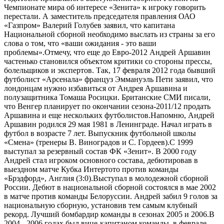
Чемпионате мира об интересе «Зенита» к игроку говорить
перестали. А заместитель председателя правления ОАО
«Газпром» Валерий Голубев заявил, что капитана
Национальной сборной необходимо выслать из страны за его
слова о том, что «ваши ожидания - это ваши
проблемы».Отмечу, что еще до Евро-2012 Андрей Аршавин
частенько становился объектом критики со стороны прессы,
болельщиков и экспертов. Так, 17 февраля 2012 года бывший
футболист «Арсенала» француз Эммануэль Пети заявил, что
лондонцам нужно избавиться от Андрея Аршавина и
полузащитника Томаша Росицки. Британские СМИ писали,
что Венгер планирует по окончании сезона-2011/12 продать
Аршавина и еще нескольких футболистов.Напомню, Андрей
Аршавин родился 29 мая 1981 в Ленинграде. Начал играть в
футбол в возрасте 7 лет. Выпускник футбольной школы
«Смена» (тренеры В. Виноградов и С. Гордеев).С 1999
выступал за резервный состав ФК «Зенит». В 2000 году
Андрей стал игроком основного состава, дебютировав в
выездном матче Кубка Интертото против команды
«Брэдфорд», Англия (3:0).Выступал в молодежной сборной
России. Дебют в национальной сборной состоялся в мае 2002
в матче против команды Белоруссии. Андрей забил 9 голов за
национальную сборную, установив тем самым клубный
рекорд. Лучший бомбардир команды в сезонах 2005 и 2006.В
2004 - 2006 годах был вице-капитаном команды, в феврале-