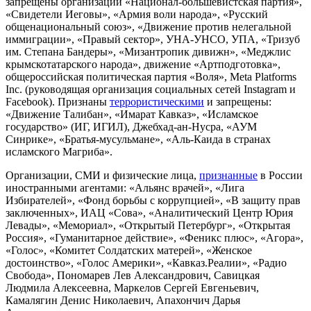
запрещены организации «Национал-большевистская партия»,
«Свидетели Иеговы», «Армия воли народа», «Русский
общенациональный союз», «Движение против нелегальной
иммиграции», «Правый сектор», УНА-УНСО, УПА, «Тризуб
им. Степана Бандеры», «Мизантропик дивижн», «Меджлис
крымскотатарского народа», движение «Артподготовка»,
общероссийская политическая партия «Воля», Meta Platforms
Inc. (руководящая организация социальных сетей Instagram и
Facebook). Признаны
террористическими
и запрещены:
«Движение Талибан», «Имарат Кавказ», «Исламское
государство» (ИГ, ИГИЛ), Джебхад-ан-Нусра, «АУМ
Синрике», «Братья-мусульмане», «Аль-Каида в странах
исламского Магриба».
Организации, СМИ и физические лица,
признанные
в России
иностранными агентами: «Альянс врачей», «Лига
Избирателей», «Фонд борьбы с коррупцией», «В защиту прав
заключенных», ИАЦ «Сова», «Аналитический Центр Юрия
Левады», «Мемориал», «Открытый Петербург», «Открытая
Россия», «Гуманитарное действие», «Феникс плюс», «Агора»,
«Голос», «Комитет Солдатских матерей», «Женское
достоинство», «Голос Америки», «Кавказ.Реалии», «Радио
Свобода», Пономарев Лев Александрович, Савицкая
Людмила Алексеевна, Маркелов Сергей Евгеньевич,
Камалягин Денис Николаевич, Апахончич Дарья