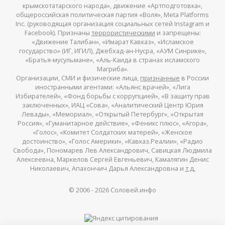
крымскотатарского народа», движение «Артподготовка»,
общероссийская политическая партия «Воля», Meta Platforms
Inc. (руководящая организация социальных сетей Instagram и
Facebook). Признаны
террористическими
и запрещены:
«Движение Талибан», «Имарат Кавказ», «Исламское
государство» (ИГ, ИГИЛ), Джебхад-ан-Нусра, «АУМ Синрике»,
«Братья-мусульмане», «Аль-Каида в странах исламского
Магриба».
Организации, СМИ и физические лица,
признанные
в России
иностранными агентами: «Альянс врачей», «Лига
Избирателей», «Фонд борьбы с коррупцией», «В защиту прав
заключенных», ИАЦ «Сова», «Аналитический Центр Юрия
Левады», «Мемориал», «Открытый Петербург», «Открытая
Россия», «Гуманитарное действие», «Феникс плюс», «Агора»,
«Голос», «Комитет Солдатских матерей», «Женское
достоинство», «Голос Америки», «Кавказ.Реалии», «Радио
Свобода», Пономарев Лев Александрович, Савицкая Людмила
Алексеевна, Маркелов Сергей Евгеньевич, Камалягин Денис
Николаевич, Апахончич Дарья Александровна и
т.д.
© 2006 -
2026
Соловей.инфо