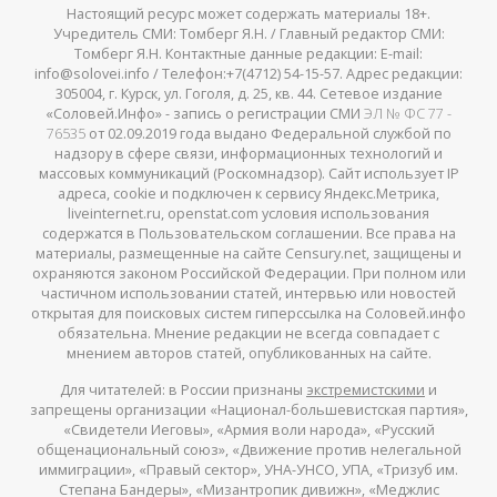
Настоящий ресурс может содержать материалы 18+.
Учредитель СМИ: Томберг Я.Н. / Главный редактор СМИ:
Томберг Я.Н. Контактные данные редакции: E-mail:
info@solovei.info / Телефон:+7(4712) 54-15-57. Адрес редакции:
305004, г. Курск, ул. Гоголя, д. 25, кв. 44. Сетевое издание
«Соловей.Инфо» - запись о регистрации СМИ
ЭЛ № ФС 77 -
76535
от 02.09.2019 года выдано Федеральной службой по
надзору в сфере связи, информационных технологий и
массовых коммуникаций (Роскомнадзор). Сайт использует IP
адреса, cookie и подключен к сервису Яндекс.Метрика,
liveinternet.ru, openstat.com условия использования
содержатся в Пользовательском соглашении. Все права на
материалы, размещенные на сайте Censury.net, защищены и
охраняются законом Российской Федерации. При полном или
частичном использовании статей, интервью или новостей
открытая для поисковых систем гиперссылка на Соловей.инфо
обязательна. Мнение редакции не всегда совпадает с
мнением авторов статей, опубликованных на сайте.
Для читателей: в России признаны
экстремистскими
и
запрещены организации «Национал-большевистская партия»,
«Свидетели Иеговы», «Армия воли народа», «Русский
общенациональный союз», «Движение против нелегальной
иммиграции», «Правый сектор», УНА-УНСО, УПА, «Тризуб им.
Степана Бандеры», «Мизантропик дивижн», «Меджлис