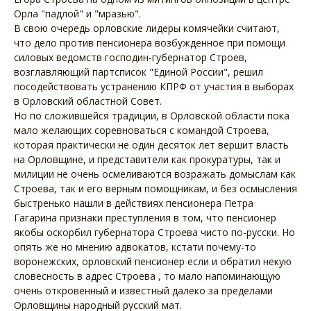
Орла "падлой" и "мразью".
В свою очередь орловские лидеры комячейки считают,
что дело против пенсионера возбужденное при помощи
силовых ведомств господин-губернатор Строев,
возглавляющий партсписок "Единой России", решил
посодействовать устранению КПРФ от участия в выборах
в Орловский областной Совет.
Но по сложившейся традиции, в Орловской области пока
мало желающих соревноваться с командой Строева,
которая практически не один десяток лет вершит власть
на Орловщине, и представители как прокуратуры, так и
милиции не очень осмеливаются возражать домыслам как
Строева, так и его верным помощникам, и без осмысления
быстренько нашли в действиях пенсионера Петра
Гагарина признаки преступления в том, что пенсионер
якобы оскорбил губернатора Строева чисто по-русски. Но
опять же но мнению адвокатов, кстати почему-то
воронежских, орловский пенсионер если и обратил некую
словесность в адрес Строева , то мало напоминающую
очень откровенный и известный далеко за пределами
Орловщины народный русский мат.