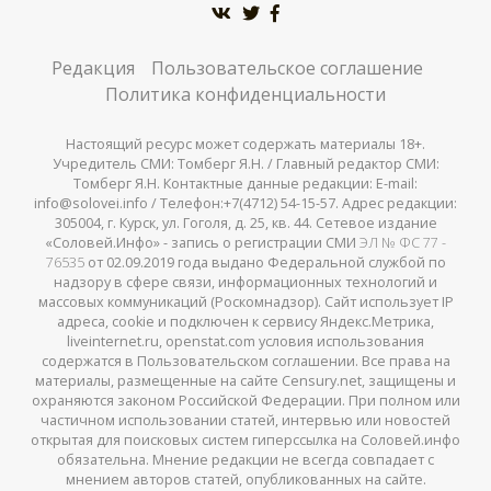
Редакция
Пользовательское соглашение
Политика конфиденциальности
Настоящий ресурс может содержать материалы 18+.
Учредитель СМИ: Томберг Я.Н. / Главный редактор СМИ:
Томберг Я.Н. Контактные данные редакции: E-mail:
info@solovei.info / Телефон:+7(4712) 54-15-57. Адрес редакции:
305004, г. Курск, ул. Гоголя, д. 25, кв. 44. Сетевое издание
«Соловей.Инфо» - запись о регистрации СМИ
ЭЛ № ФС 77 -
76535
от 02.09.2019 года выдано Федеральной службой по
надзору в сфере связи, информационных технологий и
массовых коммуникаций (Роскомнадзор). Сайт использует IP
адреса, cookie и подключен к сервису Яндекс.Метрика,
liveinternet.ru, openstat.com условия использования
содержатся в Пользовательском соглашении. Все права на
материалы, размещенные на сайте Censury.net, защищены и
охраняются законом Российской Федерации. При полном или
частичном использовании статей, интервью или новостей
открытая для поисковых систем гиперссылка на Соловей.инфо
обязательна. Мнение редакции не всегда совпадает с
мнением авторов статей, опубликованных на сайте.