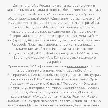
Для читателей: в России признаны
экстремистскими
и
запрещены организации «Национал-большевистская партия»,
«Свидетели Иеговы», «Армия воли народа», «Русский
общенациональный союз», «Движение против нелегальной
иммиграции», «Правый сектор», УНА-УНСО, УПА, «Тризуб им.
Степана Бандеры», «Мизантропик дивижн», «Меджлис
крымскотатарского народа», движение «Артподготовка»,
общероссийская политическая партия «Воля», Meta Platforms
Inc. (руководящая организация социальных сетей Instagram и
Facebook). Признаны
террористическими
и запрещены:
«Движение Талибан», «Имарат Кавказ», «Исламское
государство» (ИГ, ИГИЛ), Джебхад-ан-Нусра, «АУМ Синрике»,
«Братья-мусульмане», «Аль-Каида в странах исламского
Магриба».
Организации, СМИ и физические лица,
признанные
в России
иностранными агентами: «Альянс врачей», «Лига
Избирателей», «Фонд борьбы с коррупцией», «В защиту прав
заключенных», ИАЦ «Сова», «Аналитический Центр Юрия
Левады», «Мемориал», «Открытый Петербург», «Открытая
Россия», «Гуманитарное действие», «Феникс плюс», «Агора»,
«Голос», «Комитет Солдатских матерей», «Женское
достоинство», «Голос Америки», «Кавказ.Реалии», «Радио
Свобода», Пономарев Лев Александрович, Савицкая Людмила
Алексеевна, Маркелов Сергей Евгеньевич, Камалягин Денис