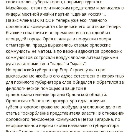
своих коллег-губернаторов, например курского
Михайлова, стал политическим предателем и записался в
лидеры местной ячейки партии "Единая Россия"...
На экс-члена ЦК КПСС и теперь уже экс- главного
орловского коммуниста обиделись его опять же теперь
бывшие соратники и во время митинга на одной из
площадей города Орёл взяли да и по-русски говоря
отматерили, правда выражались старые орловские
коммунисты не матом, а по версии адвокатов орловских
коммунистов сотрясали воздух вполне литературными
ругательствами типа "падла" и "мразь".
Но орловский губернатор Егор Строев узнав про
высказывание якобы в его адрес естественно неприятных
для пожилого губернатора слов обиделся и обратился за
филологической помощью и защитой в
правоохранительные органы Орловской области.
Орловская областная прокуратура едва получив
губернаторское прошение возбудила уголовное дело по
статье "оскорбление представителя власти" в отношении
орловского пенсионера-коммуниста Петра Гагарина, по
неофициальной версии якобы назвавшего губернатора
Егора Строева на одном из митингов оппозиции в центре